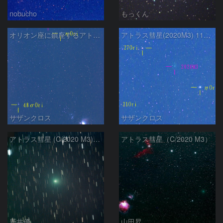
nobucho
もっくん
オリオン座に鎮座するアトラス彗星
アトラス彗星(2020M3) 11月10日 200mm
サザンクロス
サザンクロス
アトラス彗星 (C/2020 M3)：2020/11/09
アトラス彗星（C/2020 M3）
新井優
山田昇