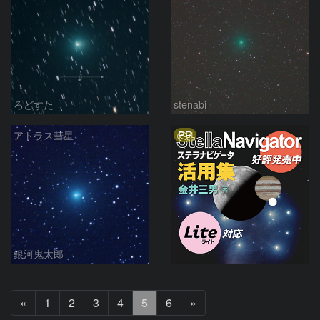
ろどすた
stenabi
PR
アトラス彗星
銀河鬼太郎
前
次
«
1
2
3
4
5
6
»
へ
へ