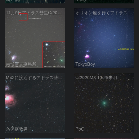
11月9日アトラス彗星C/2020 M3とオリオン座大星雲
オリオン座を行くアトラス彗星
南博写真事務所
TokyoBoy
M42に接近するアトラス彗星（C/2020 M3）
C/2020M3 10/25未明
久保庭敦男
PbO