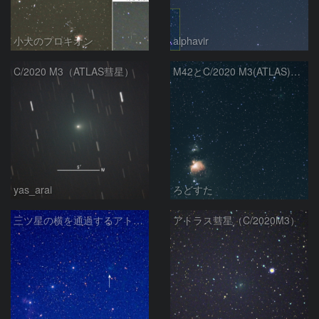
小犬のプロキオン
alphavir
C/2020 M3（ATLAS彗星）
M42とC/2020 M3(ATLAS)の接近
yas_arai
ろどすた
三ツ星の横を通過するアトラス彗星
アトラス彗星（C/2020M3）