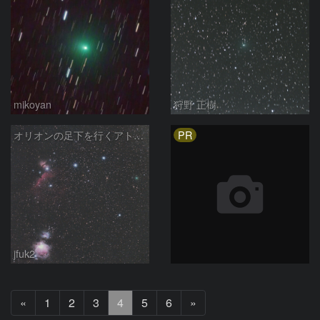
mikoyan
狩野 正樹
PR
オリオンの足下を行くアトラス彗星
jfuk2
前
次
«
1
2
3
4
5
6
»
へ
へ