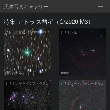
天体写真ギャラリー
Togg
navig
特集 アトラス彗星（C/2020 M3）
アトラス彗星 C/2020 M3
オリオン座
高田浩太郎
jimmy
オリオン座を行くアトラス彗星(C/2020 M3)
オリオン座・バーナードループ・アトラス彗星