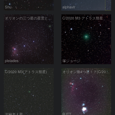
Shu
alphavir
オリオンの三つ星の星雲とアトラス彗星
C/2020 M3 アトラス彗星
pleiades
塚ジョージ
C/2020 M3(アトラス彗星)
オリオン座4つ星！？(C/2020 M3と三ツ星)
北極老人星
RJTT