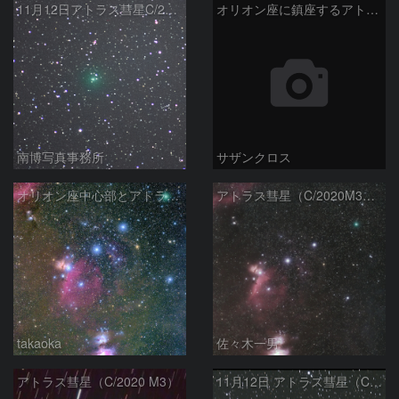
11月12日アトラス彗星C/2020 M3
オリオン座に鎮座するアトラス彗星
南博写真事務所
サザンクロス
オリオン座中心部とアトラス彗星（C/2020M3）
アトラス彗星（C/2020M3）とオリオン中心部
takaoka
佐々木一男
アトラス彗星（C/2020 M3）
11月12日 アトラス彗星（C/2020 M3）