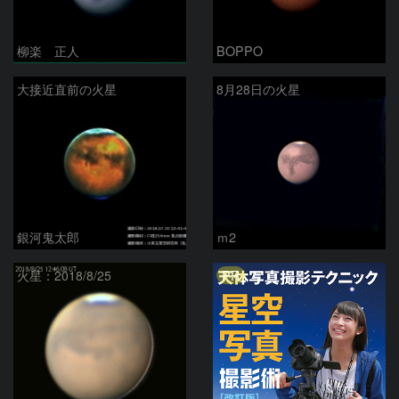
柳楽 正人
BOPPO
大接近直前の火星
8月28日の火星
銀河鬼太郎
ｍ2
PR
火星：2018/8/25