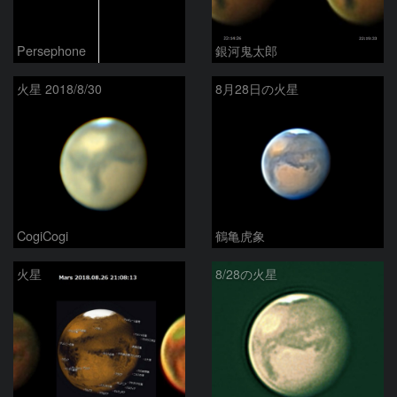
Persephone
銀河鬼太郎
火星 2018/8/30
8月28日の火星
CogiCogi
鶴亀虎象
火星
8/28の火星