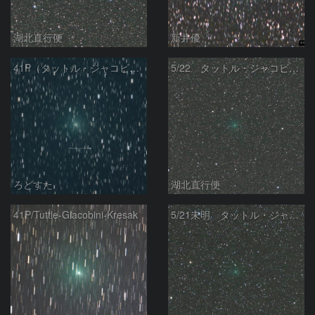
湖北直行便
新井優
41P（タットル・ジャコビニ・クレサック彗星）
5/22 タットル・ジャコビニ・クレサーク彗星（41P）
ろどすた
湖北直行便
41P/Tuttle-Giacobini-Kresak
5/21未明 タットル・ジャコビニ・クレサーク彗星（41P）