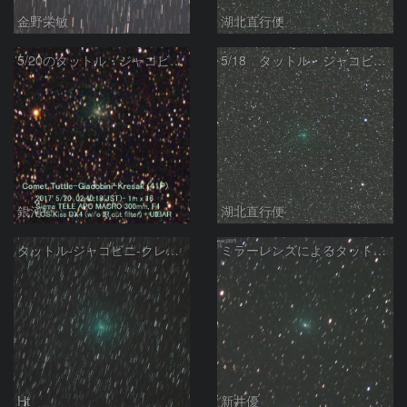
金野栄敏
湖北直行便
5/20のタットル・ジャコビニ・クレサク彗星(41P)
5/18 タットル・ジャコビニ・クレサーク彗星（41P）
銀河☆
湖北直行便
タットル-ジャコビニ-クレサーク彗星 (41P)
ミラーレンズによるタットル-ジャコビニ-クレサーク彗星
Ht
新井優