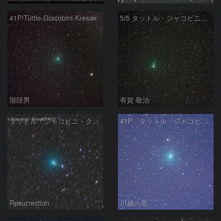
41P/Tuttle-Giacobini-Kresak
5/5 タットル・ジャコビニ・クレサーク彗星 (41P)
階段男
有賀 敬治
タットル・ジャコビニ・クレサーク彗星 (41P) 5/2
41P タットル・ジャコビニ・クレサーク彗星
Resurrection
川越の星