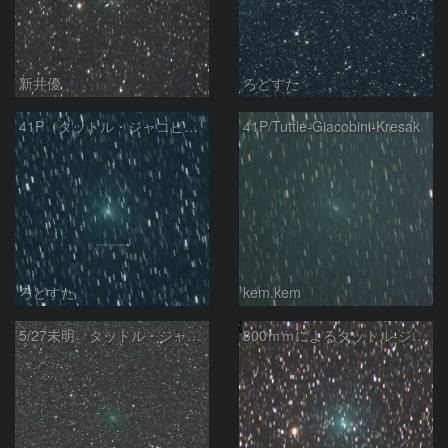
新井優
ろどすた
41P（タットル・ジャコビニ・クレサック彗星）
41P/Tuttle-Giacobini-Kresak
ろどすた
kem.kem
5/27未明 タットル・ジャコビニ・クレサーク彗星（41P）
300ｍｍによるタットル-ジャコビニ-クレサーク彗星