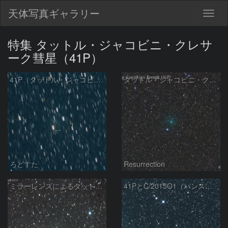
天体写真ギャラリー
Togg
navig
特集 タットル・ジャコビニ・クレサ
ーク彗星（41P）
41P（タットル・ジャコビニ・クレサック彗星）
タットル・ジャコビニ・クレサーク彗星 (41P) 5/29
ろどすた
Resurrection
ミラーレンズによるタットル-ジャコビニ-クレサーク彗星
41PとC/2015O1（パンスターズ彗星）