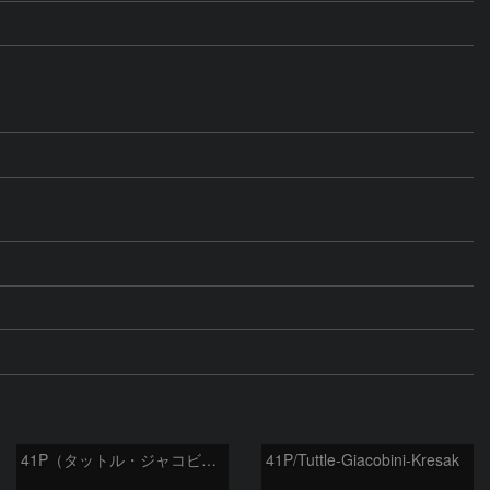
41P（タットル・ジャコビニ・クレサック彗星）
41P/Tuttle-Giacobini-Kresak