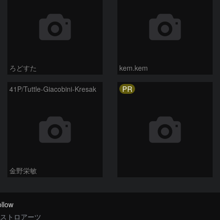
ろどすた
kem.kem
PR
41P/Tuttle-Giacobini-Kresak
金野栄敏
llow
ストロアーツ