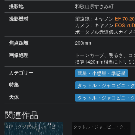
撮影地
和歌山県すさみ町
撮影機材
望遠鏡：キヤノン
EF 70-2
カメラ：キヤノン
EOS 70
ポータブル赤道儀スカイメ
焦点距離
200mm
画像処理
トーンカーブ、明るさ、コン
換算1420mm相当にトリ
カテゴリー
彗星・小惑星・準惑星
特集
タットル・ジャコビニ・ク
天体
タットル・ジャコビニ・
関連作品
41P（タットル・ジャコビニ・クレサック彗星）
タットル・ジャコビニ・クレサーク彗星 (41P) 5/29