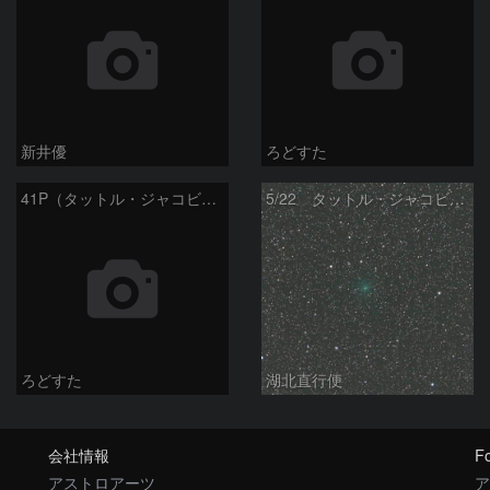
新井優
ろどすた
41P（タットル・ジャコビニ・クレサック彗星）
5/22 タットル・ジャコビニ・クレサーク彗星（41P）
ろどすた
湖北直行便
会社情報
Fo
アストロアーツ
ア