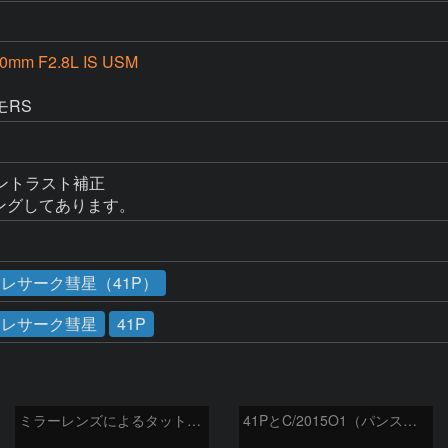
00mm F2.8L IS USM
D
モRS
トラスト補正

ミングしてあります。
レサーク彗星（41P）
クレサーク彗星
41P
ミラーレンズによるタットル-ジャコビニ-クレサーク彗星
41PとC/2015O1（パンスターズ彗星）