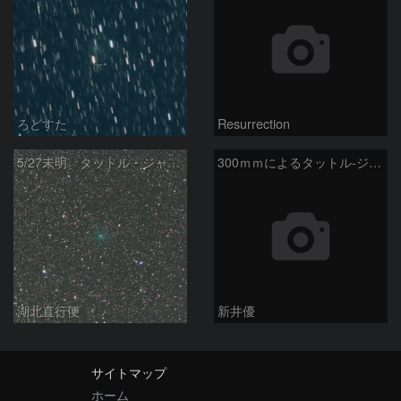
ろどすた
Resurrection
5/27未明 タットル・ジャコビニ・クレサーク彗星（41P）
300ｍｍによるタットル-ジャコビニ-クレサーク彗星
湖北直行便
新井優
サイトマップ
ホーム