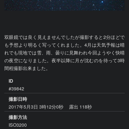
双眼鏡では良く見えませんでしたが撮影すると2分ほどで
も予想より明るく写ってくれました。4月は天気予報は晴
れでも現地では雪、雨、曇りに見舞われ今回ようやく快晴
の夜空になりました。夜半以降に月が沈むのを待って3時
間程撮影出来ました。
ID
#39842
撮影日時
2017年5月3日 3時12分0秒
露出 118秒
撮影方法
ISO3200