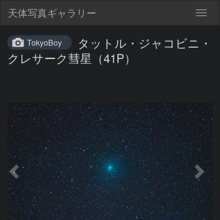
天体写真ギャラリー
Togg
navig
タットル・ジャコビニ・
TokyoBoy
クレサーク彗星（41P）