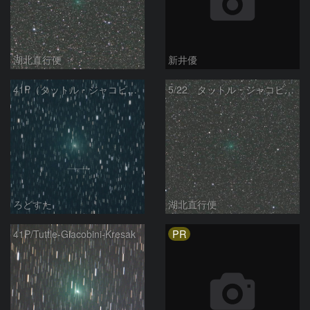
湖北直行便
新井優
41P（タットル・ジャコビニ・クレサック彗星）
5/22 タットル・ジャコビニ・クレサーク彗星（41P）
ろどすた
湖北直行便
PR
41P/Tuttle-Giacobini-Kresak