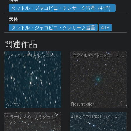
タットル・ジャコビニ・クレサーク彗星（41P）
天体
タットル・ジャコビニ・クレサーク彗星
41P
関連作品
41P（タットル・ジャコビニ・クレサック彗星）
タットル・ジャコビニ・クレサーク彗星 (41P) 5/29
ろどすた
Resurrection
ミラーレンズによるタットル-ジャコビニ-クレサーク彗星
41PとC/2015O1（パンスターズ彗星）