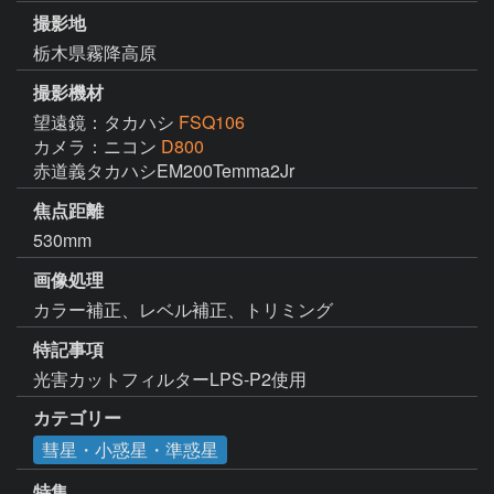
撮影地
栃木県霧降高原
撮影機材
望遠鏡：タカハシ
FSQ106
カメラ：ニコン
D800
赤道義タカハシEM200Temma2Jr
焦点距離
530mm
画像処理
カラー補正、レベル補正、トリミング
特記事項
光害カットフィルターLPS-P2使用
カテゴリー
彗星・小惑星・準惑星
特集