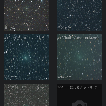
新井優
ろどすた
41P（タットル・ジャコビニ・クレサック彗星）
41P/Tuttle-Giacobini-Kresak
ろどすた
kem.kem
5/27未明 タットル・ジャコビニ・クレサーク彗星（41P）
300ｍｍによるタットル-ジャコビニ-クレサーク彗星