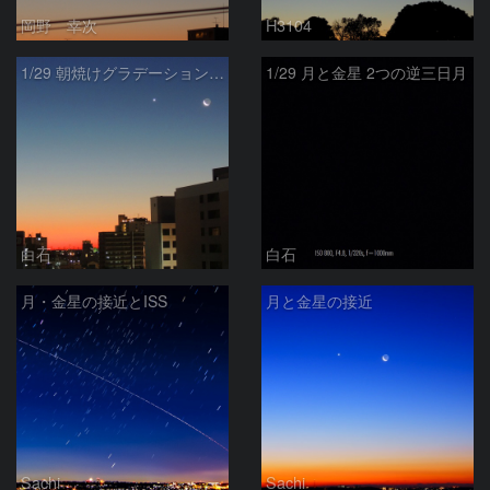
岡野 幸次
H3104
1/29 朝焼けグラデーションの月と金星
1/29 月と金星 2つの逆三日月
白石
白石
月・金星の接近とISS
月と金星の接近
Sachi
Sachi