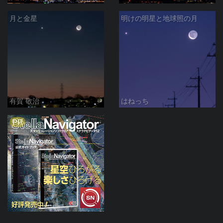
月と金星
明けの明星と地球照の月
有賀 敬治
はねっち
PR