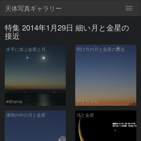
天体写真ギャラリー
Togg
navig
特集 2014年1月29日 細い月と金星の
接近
水平に並ぶ金星と月
明け方の月と金星の接近
46hama
やまちゃん
薄明の中の月と金星
月と金星