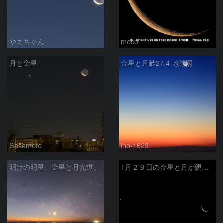
やまちゃん
moco
月と金星
金星と月齢27.4 地球照
Sasamoto
ino-1623
明けの明星、金星と月光道
1月２９日の金星と月が親子のようでした