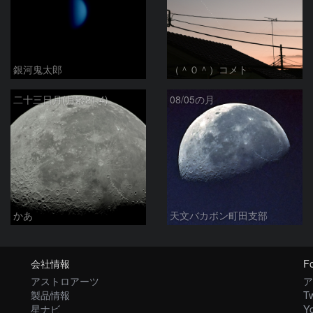
銀河鬼太郎
（＾０＾）コメト
二十三日月(月齢21.4)
08/05の月
かあ
天文バカボン町田支部
会社情報
Fo
アストロアーツ
ア
製品情報
Tw
星ナビ
Y