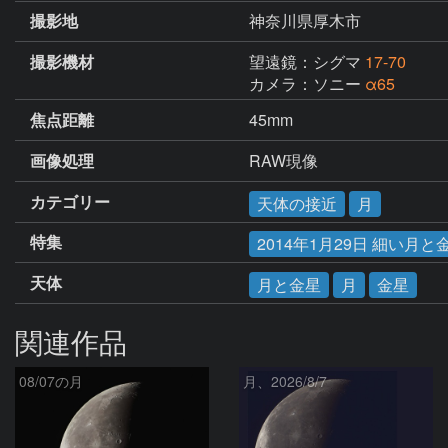
撮影地
神奈川県厚木市
撮影機材
望遠鏡：シグマ
17-70
カメラ：ソニー
α65
焦点距離
45mm
画像処理
RAW現像
カテゴリー
天体の接近
月
特集
2014年1月29日 細い月
天体
月と金星
月
金星
関連作品
08/07の月
月、2026/8/7