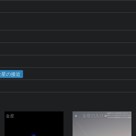
と金星の接近
金星
★」金星の入り★