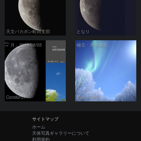
天文バカボン町田支部
となり
「月」2026/08/05
極北・天地輝彩
Condor57
駒沢 満晴
サイトマップ
ホーム
天体写真ギャラリーについて
利用規約