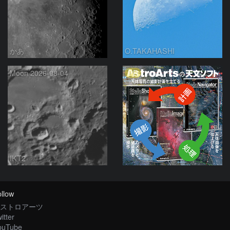
かあ
O.TAKAHASHI
PR
Moon 2026-08-04
IKT2
llow
ストロアーツ
itter
ouTube