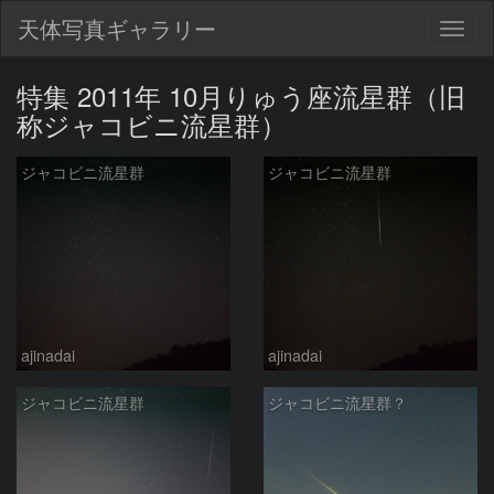
天体写真ギャラリー
Togg
navig
特集 2011年 10月りゅう座流星群（旧
称ジャコビニ流星群）
ジャコビニ流星群
ジャコビニ流星群
ajinadai
ajinadai
ジャコビニ流星群
ジャコビニ流星群？