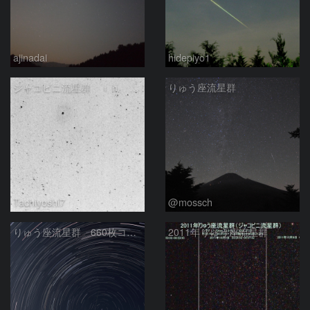
ajinadai
hidepiyo1
ジャコビニ流星群 ｉｎ ぎょしゃ
りゅう座流星群
Tachiyoshi7
@mossch
りゅう座流星群 660枚コンポジ
2011年りゅう座流星群