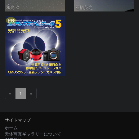
和光 久
石橋英之
PR
«
1
»
サイトマップ
ホーム
天体写真ギャラリーについて