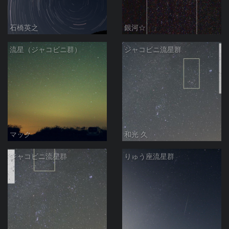
石橋英之
銀河☆
流星（ジャコビニ群）
ジャコビニ流星群
マック
和光 久
ジャコビニ流星群
りゅう座流星群