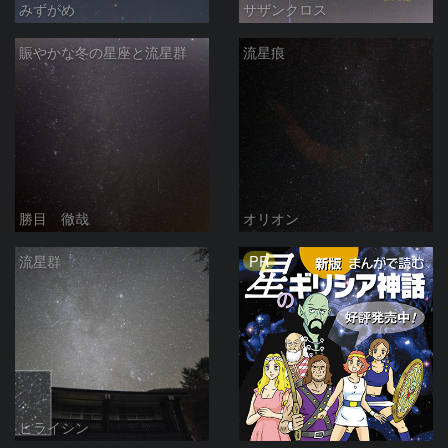
みずがめ
サザンクロス
賑やかな冬の星座と流星群
流星痕
勝目 徹哉
オリオン
PR
流星群
ヒライシン