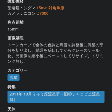
撮影機材
望遠鏡：シグマ
15m/m対角魚眼
カメラ：ニコン
D7000
焦点距離
15mm
画像処理
トーンカーブで全体の色調と輝度を調整後に流星の部
分を切り出し、階調を反転してからグレースケール
化、元画像を縮小後にペーストしてリサイズ、トリミ
ング無し、
カテゴリー
流星
特集
2011年 10月りゅう座流星群（旧称ジャコビニ流星
群）
天体