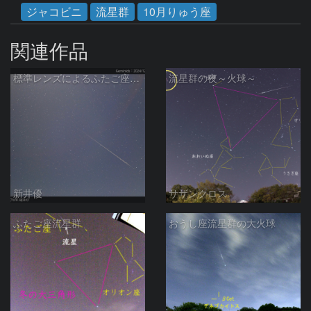
ジャコビニ
流星群
10月りゅう座
関連作品
標準レンズによるふたご座流星：2024/12/14
流星群の夜～火球～
新井優
サザンクロス
ふたご座流星群
おうし座流星群の大火球