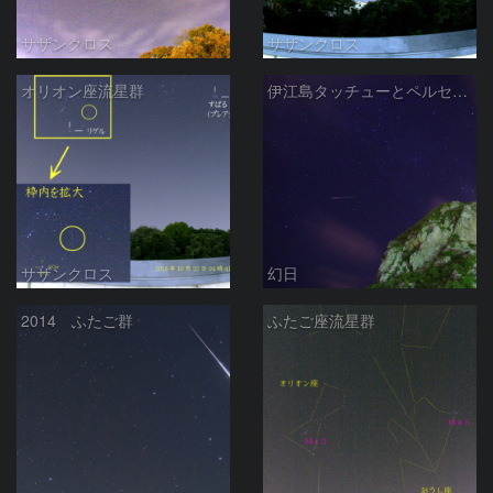
サザンクロス
サザンクロス
オリオン座流星群
伊江島タッチューとペルセウス座流星群
サザンクロス
幻日
2014 ふたご群
ふたご座流星群