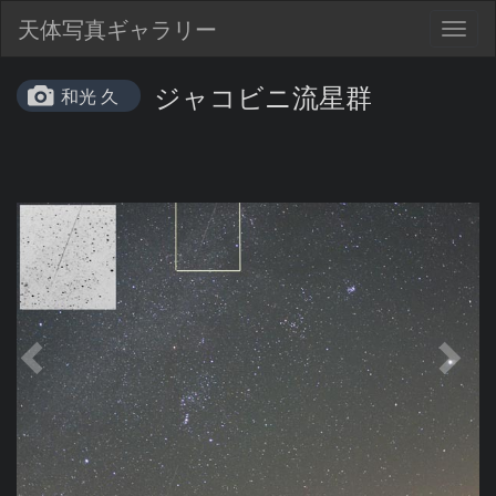
天体写真ギャラリー
Togg
navig
ジャコビニ流星群
和光 久