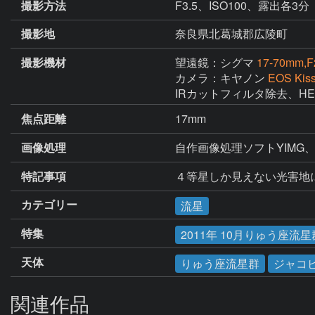
撮影方法
F3.5、ISO100、露出各3分
撮影地
奈良県北葛城郡広陵町
撮影機材
望遠鏡：シグマ
17-70mm,F2
カメラ：キヤノン
EOS Kiss
IRカットフィルタ除去、H
焦点距離
17mm
画像処理
自作画像処理ソフトYIMG
特記事項
４等星しか見えない光害地
カテゴリー
流星
特集
2011年 10月りゅう座
天体
りゅう座流星群
ジャコ
関連作品