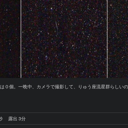
は０個。一晩中、カメラで撮影して、りゅう座流星群らしいのは
0秒
露出 3分