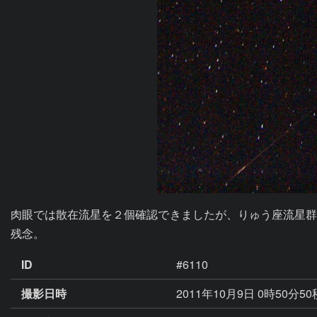
肉眼では散在流星を２個確認できましたが、りゅう座流星群
残念。
ID
#6110
撮影日時
2011年10月9日 0時50分5