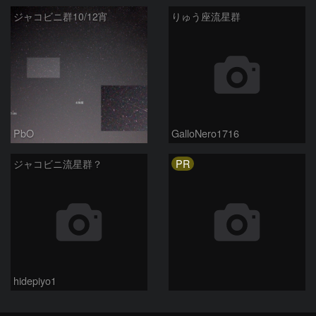
ジャコビニ群10/12宵
りゅう座流星群
PbO
GalloNero1716
PR
ジャコビニ流星群？
hidepiyo1