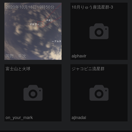
2020年10月18日19時50分の流星
10月りゅう座流星群-3
岡野 幸次
alphavir
富士山と火球
ジャコビニ流星群
on_your_mark
ajinadai