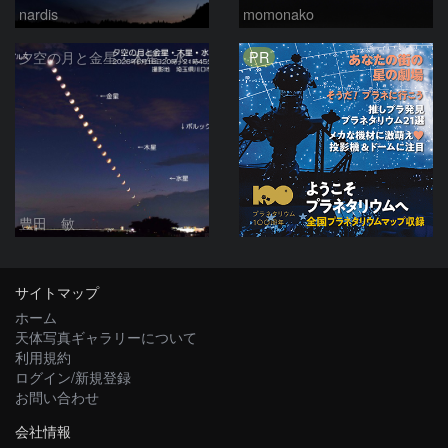
nardis
momonako
PR
夕空の月と金星・木星・水星の接近 2026/6/18
豊田 敏
サイトマップ
ホーム
天体写真ギャラリーについて
利用規約
ログイン/新規登録
お問い合わせ
会社情報