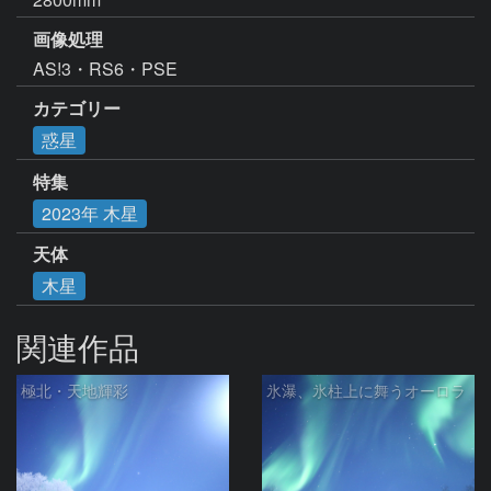
画像処理
AS!3・RS6・PSE
カテゴリー
惑星
特集
2023年 木星
天体
木星
関連作品
極北・天地輝彩
氷瀑、氷柱上に舞うオーロラ