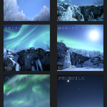
駒沢 満晴
駒沢 満晴
氷柱とオーロラ
峡谷照らす月、オーロラ
駒沢 満晴
駒沢 満晴
ブレイクアップオーロラ
夕空に並びました