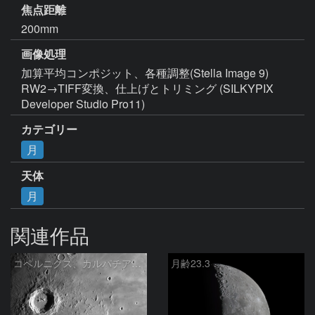
焦点距離
200mm
画像処理
加算平均コンポジット、各種調整(Stella Image 9)

RW2→TIFF変換、仕上げとトリミング (SILKYPIX 
Developer Studio Pro11)
カテゴリー
月
天体
月
関連作品
コペルニクス、カルパチア山脈付近
月齢23.3