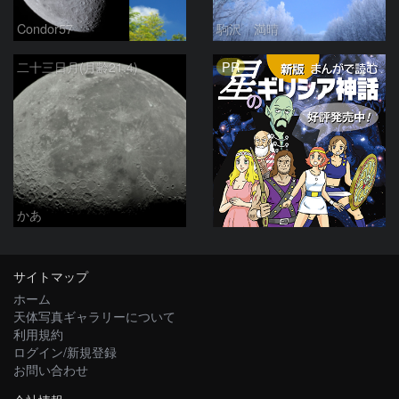
Condor57
駒沢 満晴
PR
二十三日月(月齢21.4)
かあ
サイトマップ
ホーム
天体写真ギャラリーについて
利用規約
ログイン/新規登録
お問い合わせ