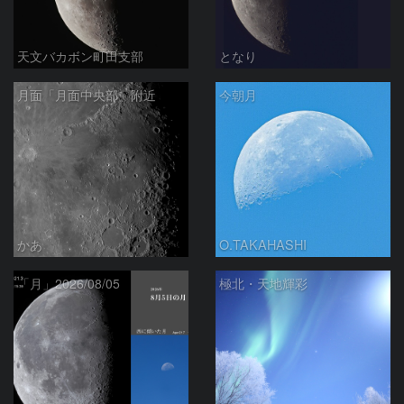
天文バカボン町田支部
となり
月面「月面中央部」附近
今朝月
かあ
O.TAKAHASHI
「月」2026/08/05
極北・天地輝彩