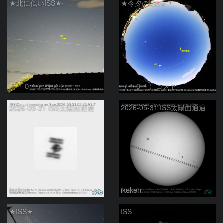
★北に低いISS★
★今夕のISS★
（＾０＾）コメト
（＾０＾）コメト
2026-05-31 ISS太陽面通過
2026-05-31 ISS太陽面通過
ikeken
ikeken
★ISS★
ISS