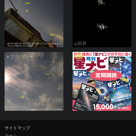
（＾０＾）コメト
山田昇
PR
★雲中のISS★
（＾０＾）コメト
サイトマップ
ホーム