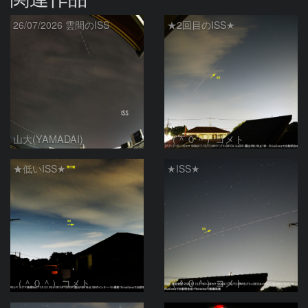
26/07/2026 雲間のISS
★2回目のISS★
山大(YAMADAI)
（＾０＾）コメト
★低いISS★
★ISS★
（＾０＾）コメト
（＾０＾）コメト