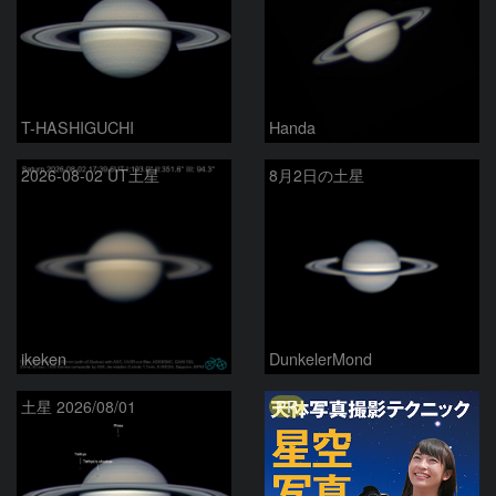
T-HASHIGUCHI
Handa
2026-08-02 UT土星
8月2日の土星
ikeken
DunkelerMond
PR
土星 2026/08/01