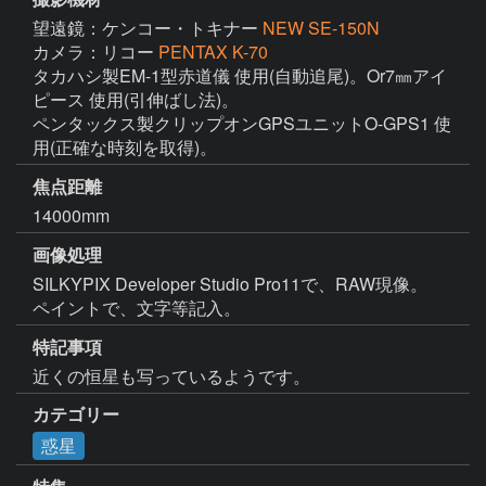
望遠鏡：ケンコー・トキナー
NEW SE-150N
カメラ：リコー
PENTAX K-70
タカハシ製EM-1型赤道儀 使用(自動追尾)。Or7㎜アイ
ピース 使用(引伸ばし法)。

ペンタックス製クリップオンGPSユニットO-GPS1 使
用(正確な時刻を取得)。
焦点距離
14000mm
画像処理
SILKYPIX Developer Studio Pro11で、RAW現像。

ペイントで、文字等記入。
特記事項
近くの恒星も写っているようです。
カテゴリー
惑星