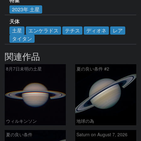
特集
2023年 土星
天体
土星
エンケラドス
テチス
ディオネ
レア
タイタン
関連作品
8月7日未明の土星
夏の良い条件 #2
ウィルキンソン
地球の為
夏の良い条件
Saturn on August 7, 2026