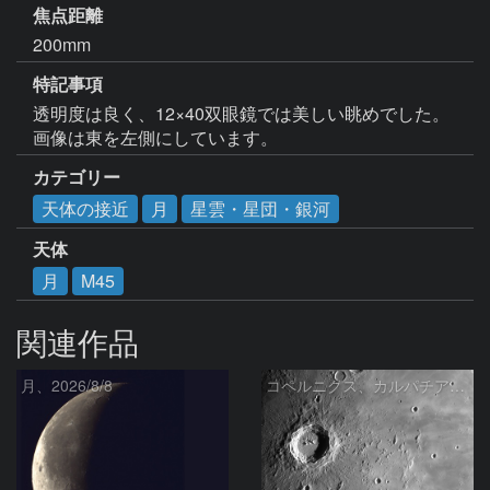
焦点距離
200mm
特記事項
透明度は良く、12×40双眼鏡では美しい眺めでした。
画像は東を左側にしています。
カテゴリー
天体の接近
月
星雲・星団・銀河
天体
月
M45
関連作品
月、2026/8/8
コペルニクス、カルパチア山脈付近