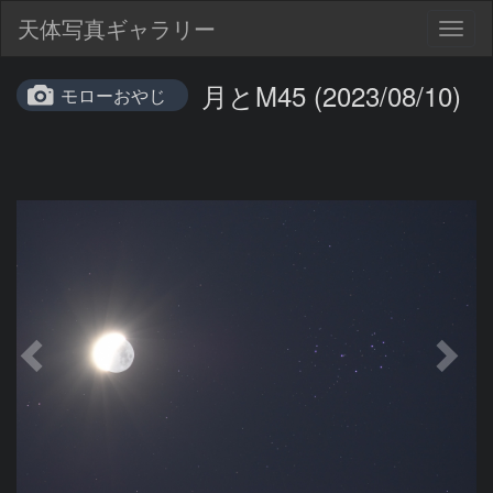
天体写真ギャラリー
Togg
navig
月とM45 (2023/08/10)
モローおやじ