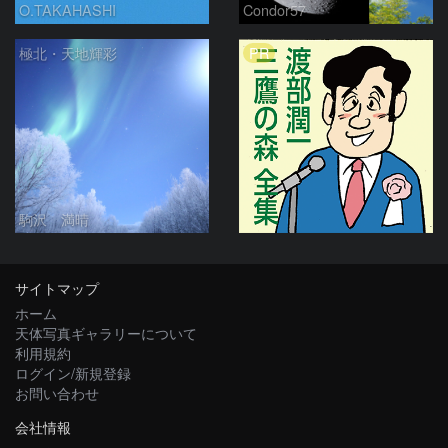
O.TAKAHASHI
Condor57
PR
極北・天地輝彩
駒沢 満晴
サイトマップ
ホーム
天体写真ギャラリーについて
利用規約
ログイン/新規登録
お問い合わせ
会社情報