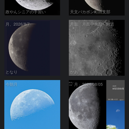
政やんシニアの手習い
天文バカボン町田支部
月、2026/8/7
月面「月面中央部」附近
となり
かあ
今朝月
「月」2026/08/05