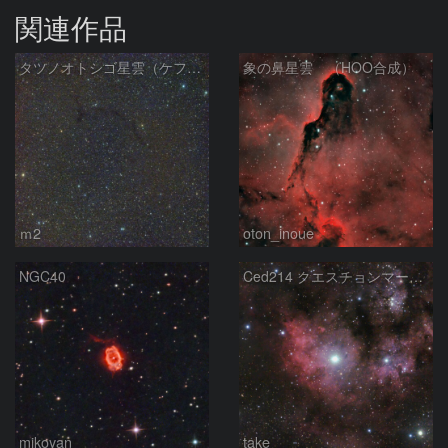
関連作品
タツノオトシゴ星雲（ケフェウス座）
象の鼻星雲 （HOO合成）
ｍ2
oton_inoue
NGC40
Ced214 クエスチョンマーク星雲の“心臓部”
mikoyan
take