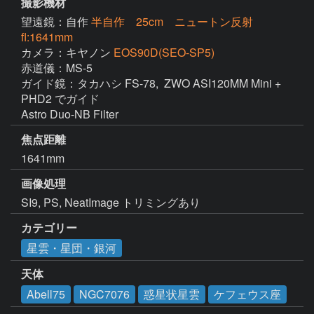
撮影機材
望遠鏡：自作
半自作 25cm ニュートン反射
fl:1641mm
カメラ：キヤノン
EOS90D(SEO-SP5)
赤道儀：MS-5

ガイド鏡：タカハシ FS-78,  ZWO ASI120MM Mini + 
PHD2 でガイド

焦点距離
1641mm
画像処理
カテゴリー
星雲・星団・銀河
天体
Abell75
NGC7076
惑星状星雲
ケフェウス座