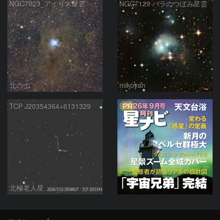
NGC7023_アイリス星雲
NGC7129 バラのつぼみ星雲
北の士
mikoyan
PR
TCP J20354364+6131329
北極老人星