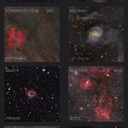
IC1396付近の空域 260720
NGC6951
momonako
バークレー
Abell79
NGC7635_バブル星雲、sh2-157_くわがた星雲
mikoyan
北の士