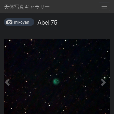
天体写真ギャラリー
Togg
navig
Abell75
mikoyan