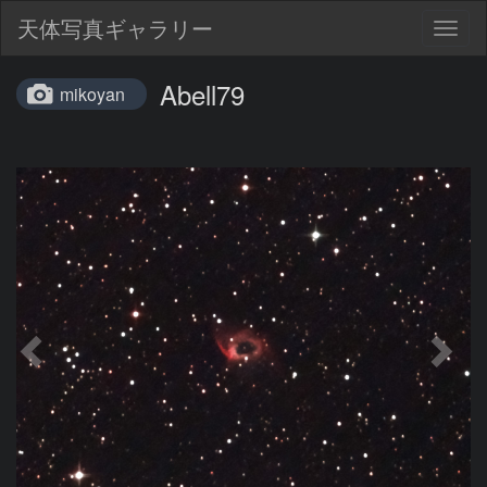
天体写真ギャラリー
Togg
navig
Abell79
mikoyan