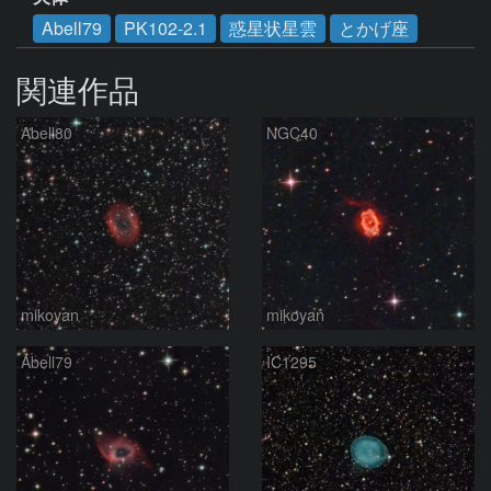
Abell79
PK102-2.1
惑星状星雲
とかげ座
関連作品
Abell80
NGC40
mikoyan
mikoyan
Abell79
IC1295