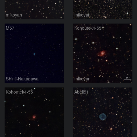
mikoyan
mikoyan
M57
Kohoutek4-55
Shinji-Nakagawa
mikoyan
Kohoutek4-55
Abell51