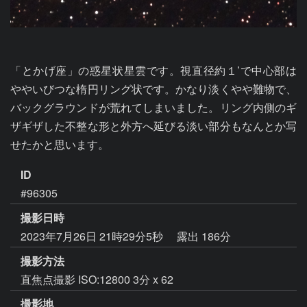
「とかげ座」の惑星状星雲です。視直径約１’で中心部は
ややいびつな楕円リング状です。かなり淡くやや難物で、
バックグラウンドが荒れてしまいました。リング内側のギ
ザギザした不整な形と外方へ延びる淡い部分もなんとか写
せたかと思います。
ID
#96305
撮影日時
2023年7月26日 21時29分5秒
露出 186分
撮影方法
直焦点撮影 ISO:12800 3分 x 62
撮影地