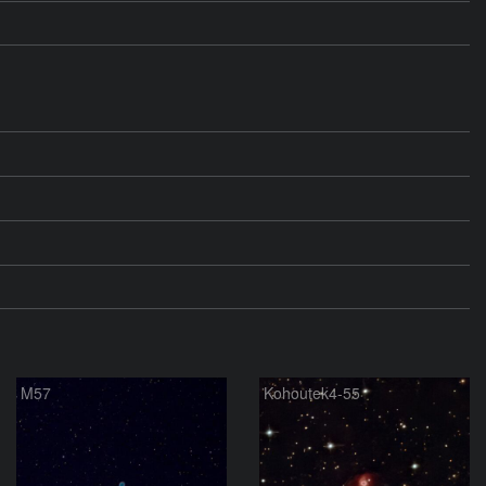
M57
Kohoutek4-55