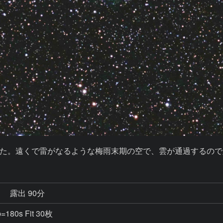
で撮りました。遠くで雷がなるような梅雨末期の空で、雲が通過する
秒
露出 90分
=180s Fit 30枚