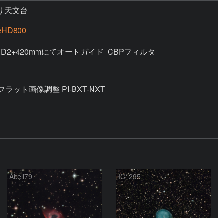
り天文台
eHD800
n PHD2+420mmにてオートガイド  CBPフィルタ
・フラット画像調整 PI-BXT-NXT
Abell79
IC1295