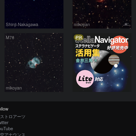
Shinji-Nakagawa
mikoyan
PR
M76
mikoyan
llow
ストロアーツ
itter
ouTube
空アナウンス