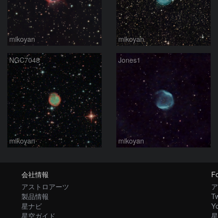
mikoyan
mikoyan
NGC7048
Jones1
mikoyan
mikoyan
会社情報
Fo
アストロアーツ
ア
製品情報
Tw
星ナビ
Y
星空ガイド
星