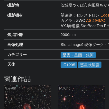
撮影地
茨城県つくば市内風呂あが
撮影機材
望遠鏡：セレストロン
Edg
カメラ：ZWO
ASI294MC
AXJ赤道儀 StarBookTe
焦点距離
2000mm
画像処理
StellaImage9 現像ダーク
カテゴリー
星雲・星団・銀河
天体
IC1295
惑星状星雲
関連作品
Abell80
NGC40