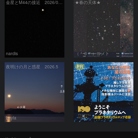
金星とM44の接近 2026/06/19
★春の天体★
nardis
（＾０＾）コメト
PR
夜明けの月と惑星 2026.5
Layla