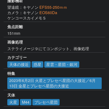
撮影機材
望遠鏡：キヤノン
EFS55-250ｍｍ
カメラ：キヤノン
EOS60Da
ケンコースカイメモＳ
焦点距離
151mm
画像処理
ステライメージ９にてコンポジット、画像処理
カテゴリー
天体の接近
惑星
星雲・星団・銀河
特集
2023年6月2日 火星とプレセペ星団の大接近／6月
13日 金星とプレセペ星団の大接近
天体
火星
M44
プレセペ星団