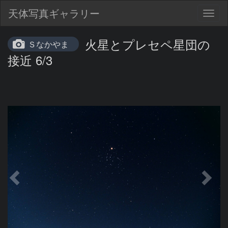
天体写真ギャラリー
Togg
navig
火星とプレセペ星団の
Ｓなかやま
接近 6/3