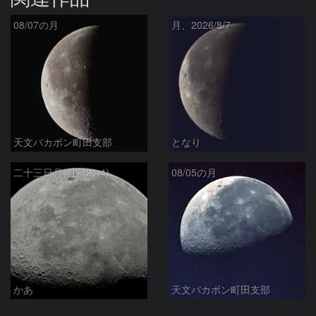
08/07の月
月、2026/8/7
天文バカボン町田支部
となり
二十三日月(月齢21.4)
08/05の月
かあ
天文バカボン町田支部