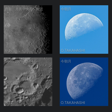
月面「月面中央部」附近
今朝月
かあ
O.TAKAHASHI
Moon 2026-08-04
今朝月
IKT2
O.TAKAHASHI