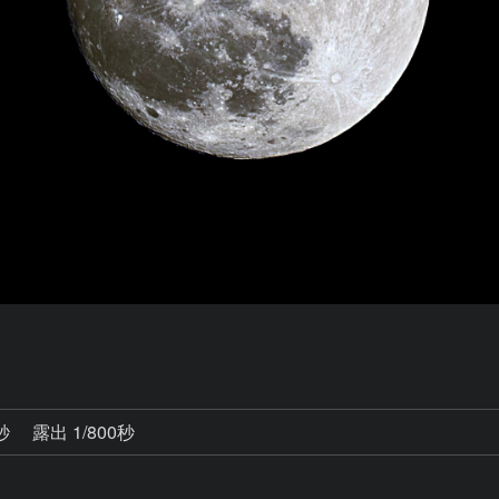
4秒
露出 1/800秒