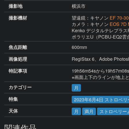
撮影地
横浜市
撮影機材
望遠鏡：キヤノン
EF 70-30
カメラ：キヤノン
EOS 7D 
Kenko デジタルテレプラスPRO
ポラリエU（PCBU-EQ2
焦点距離
600mm
画像処理
RegiStax 6、Adobe
特記事項
19h56m54sから19h57
※画面上下のラインが地上
カテゴリー
月
特集
2023年6月4日 ストロベ
天体
月
満月
ストロベリー
関連作品