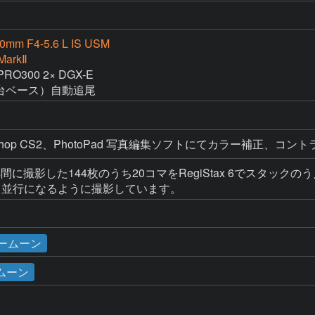
0mm F4-5.6 L IS USM
MarkⅡ
300 2× DGX-E

雲台ベース）自動追尾
 Photoshop CS2、PhotoPad 写真編集ソフトにてカラー補正
m08s間に撮影した144枚のうち20コマをRegiStax 6でスタック
と並行になるように撮影しています。
リームーン
ムーン