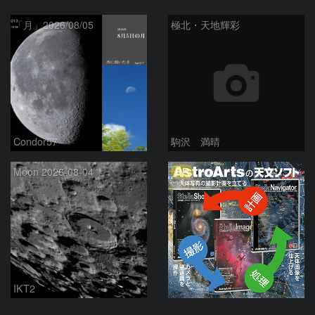
「月」2026/08/05
極北・天地輝彩
Condor57
駒沢 満晴
PR
Moon 2026-08-04
IKT2