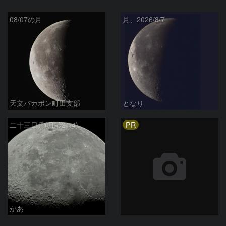
08/07の月
月、2026/8/7
天文バカボン町田支部
となり
PR
二十三日月(月齢21.4)
かあ