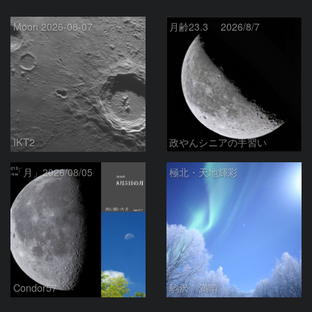
Moon 2026-08-07
月齢23.3 2026/8/7
IKT2
政やんシニアの手習い
「月」2026/08/05
極北・天地輝彩
Condor57
駒沢 満晴