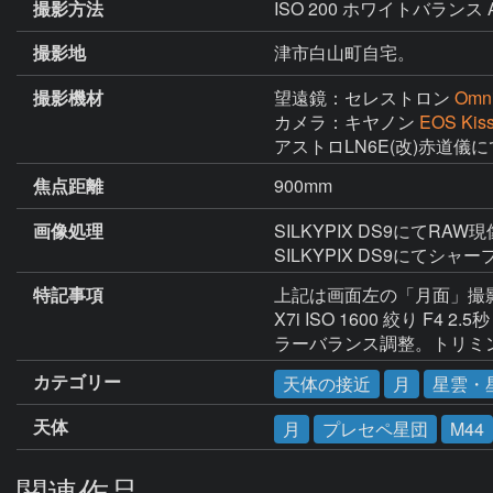
撮影方法
ISO 200 ホワイトバランス 
撮影地
津市白山町自宅。
撮影機材
望遠鏡：セレストロン
Omn
カメラ：キヤノン
EOS Kiss
アストロLN6E(改)赤道儀
焦点距離
900mm
画像処理
SILKYPIX DS9にてR
SILKYPIX DS9にて
特記事項
上記は画面左の「月面」撮影データ
X7i ISO 1600 絞り 
ラーバランス調整。トリミ
カテゴリー
天体の接近
月
星雲・
天体
月
プレセペ星団
M44
関連作品