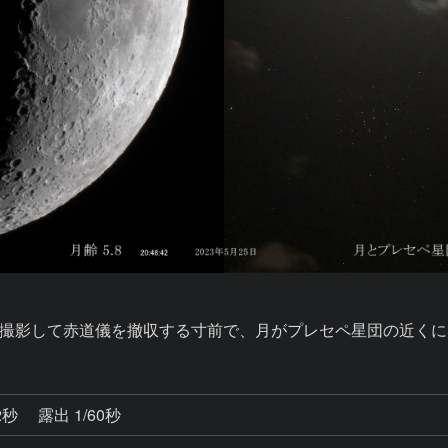
撮影して赤道儀を撤収する寸前で、月がプレセペ星団の近くに
2秒
露出 1/60秒