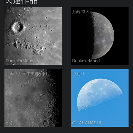
コペルニクス、カルパチア山脈付近
月齢23.3
DunkelerMond
DunkelerMond
月面「月面中央部」附近
今朝月
かあ
O.TAKAHASHI