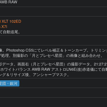
AWB RAW
i XLT 102ED
 X7i
にて自動追尾。
AW現像。Photoshop CS5にてレベル補正＆トーンカーブ。トリミ
シャープ処理。別撮影の「月とプレセペ星団」の画像と組み合わせ。
。画面右（月とプレセペ星団）の撮影データ。21:27:27 EF70-200
F4 2.5秒 ホワイトバランス AWB RAW アストロLN6E(改)赤道儀
ング＆リサイズ後、アンシャープマスク。
星団・銀河