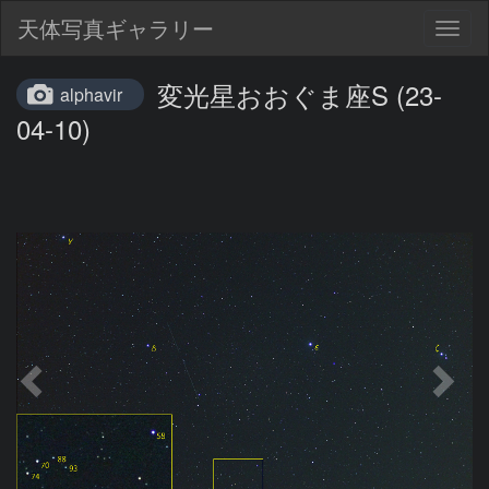
天体写真ギャラリー
Togg
navig
変光星おおぐま座S (23-
alphavir
04-10)