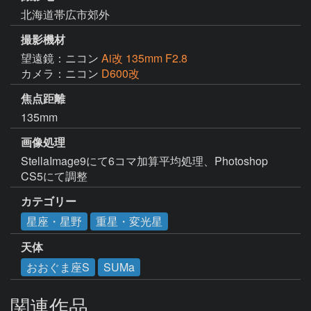
北海道帯広市郊外
撮影機材
望遠鏡：ニコン
Ai改 135mm F2.8
カメラ：ニコン
D600改
焦点距離
135mm
画像処理
StellaImage9にて6コマ加算平均処理、Photoshop 
CS5にて調整
カテゴリー
星座・星野
重星・変光星
天体
おおぐま座S
SUMa
関連作品