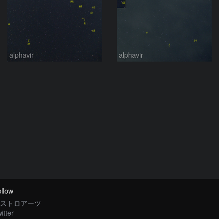
alphavir
alphavir
llow
ストロアーツ
itter