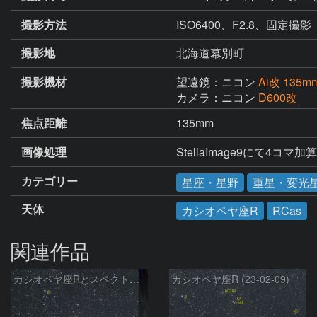
撮影方法
ISO6400、F2.8、固定撮影
撮影地
北海道幕別町
撮影機材
望遠鏡：ニコン
Ai改 135mm
カメラ：ニコン
D600改
焦点距離
135mm
画像処理
StellaImage9にて4コマ
カテゴリー
星座・星野
重星・変光
天体
カシオペヤ座R
RCas
関連作品
カシオペヤ座Rとスペクトル (23-02-15)
カシオペヤ座R (23-02-09)