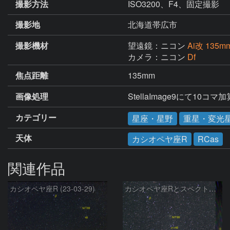
撮影方法
ISO3200、F4、固定撮影
撮影地
北海道帯広市
撮影機材
望遠鏡：ニコン
Ai改 135mm
カメラ：ニコン
Df
焦点距離
135mm
画像処理
StellaImage9にて10コ
カテゴリー
星座・星野
重星・変光
天体
カシオペヤ座R
RCas
関連作品
カシオペヤ座R (23-03-29)
カシオペヤ座Rとスペクトル (23-02-15)