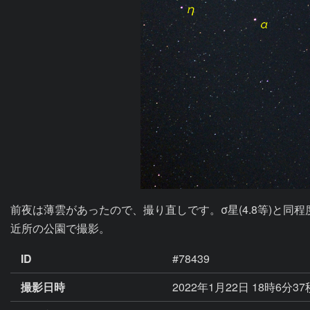
前夜は薄雲があったので、撮り直しです。σ星(4.8等)と同
近所の公園で撮影。
ID
#78439
撮影日時
2022年1月22日 18時6分3