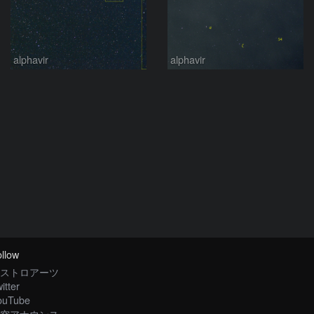
alphavir
alphavir
llow
ストロアーツ
itter
ouTube
空アナウンス