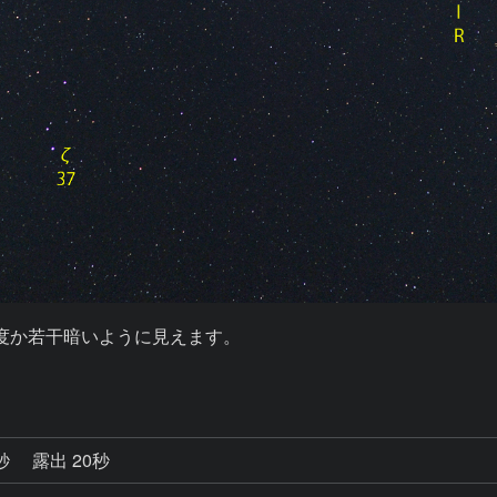
程度か若干暗いように見えます。

7秒
露出 20秒