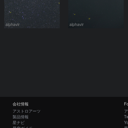
alphavir
alphavir
会社情報
Fo
アストロアーツ
ア
製品情報
Tw
星ナビ
Y
星空ガイド
星