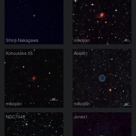
Shinji-Nakagawa
mikoyan
Kohoutek4-55
Abell51
mikoyan
mikoyan
NGC7048
Jones1