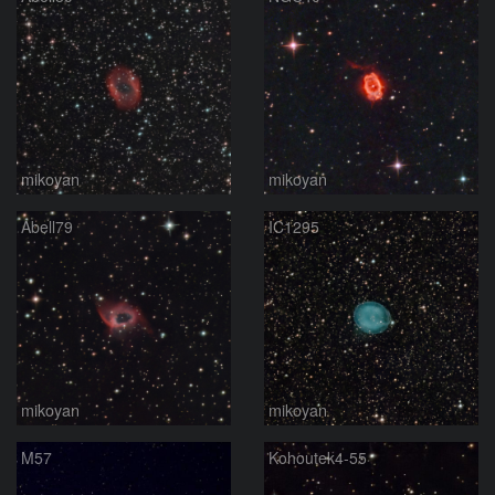
mikoyan
mikoyan
Abell79
IC1295
mikoyan
mikoyan
M57
Kohoutek4-55