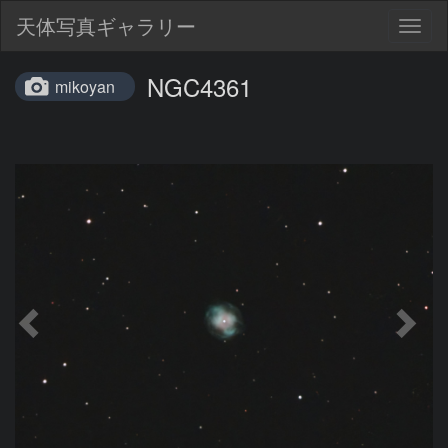
天体写真ギャラリー
Togg
navig
NGC4361
mikoyan