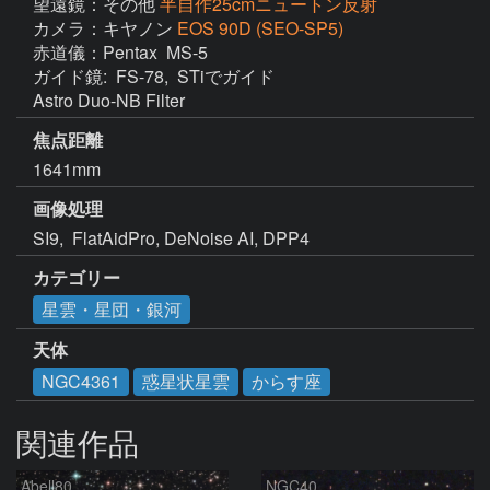
望遠鏡：その他
半自作25cmニュートン反射
カメラ：キヤノン
EOS 90D (SEO-SP5)
赤道儀：Pentax  MS-5

ガイド鏡:  FS-78,  STiでガイド

Astro Duo-NB Filter
焦点距離
1641mm
画像処理
SI9,  FlatAidPro, DeNoise AI, DPP4
カテゴリー
星雲・星団・銀河
天体
NGC4361
惑星状星雲
からす座
関連作品
Abell80
NGC40