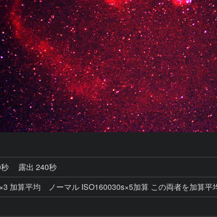
0秒
露出 240秒
0 30s×3 加算平均 ノーマル ISO160030s×5加算 この両者を加算