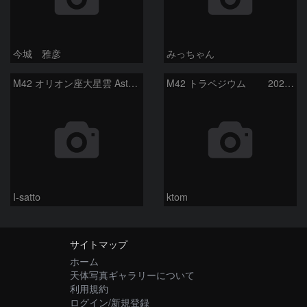
今城 雅彦
みっちゃん
M42 オリオン座大星雲 AstroTracer Type3の威力
M42 トラペジウム 2026-3-14
I-satto
ktom
サイトマップ
ホーム
天体写真ギャラリーについて
利用規約
ログイン/新規登録