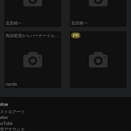
瓜田精一
瓜田精一
PR
馬頭星雲からバーナードループ 2026/03/12
nardis
llow
ストロアーツ
itter
ouTube
空アナウンス