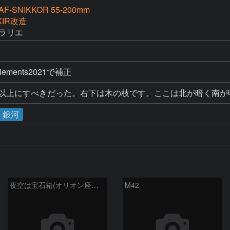
AF-SNIKKOR 55-200mm
KIR改造
 ポラリエ  
 Elements2021で補正  
5枚以上にすべきだった。右下は木の枝です。ここは北が暗く南
・銀河
夜空は宝石箱(オリオン座大星雲 M42) Seestar50
M42