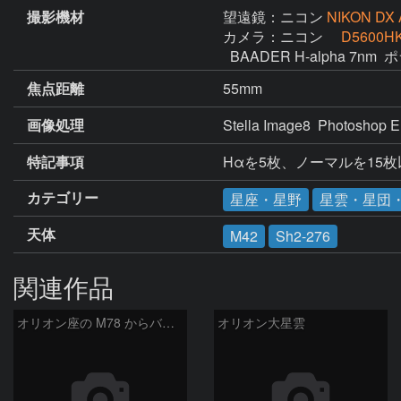
撮影機材
望遠鏡：ニコン
NIKON DX 
カメラ：ニコン
D5600H
  BAADER H-alpha 7nm 
焦点距離
55mm
画像処理
Stella Image8  Photoshop
特記事項
Hαを5枚、ノーマルを1
カテゴリー
星座・星野
星雲・星団
天体
M42
Sh2-276
関連作品
オリオン座の M78 からバーナードループをまたいで LDN1622あたり
オリオン大星雲