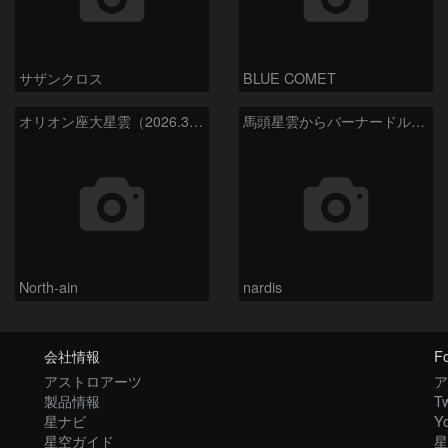
サザンクロス
BLUE COMET
オリオン座大星雲（2026.3.15）
馬頭星雲からバーナードループ 2026/03/12
North-ain
nardis
会社情報
Fo
アストロアーツ
ア
製品情報
Tw
星ナビ
Y
星空ガイド
星