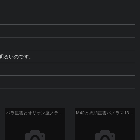
が明るいのです。
バラ星雲とオリオン座ノラマ50mm
M42と馬頭星雲パノラマ135mm