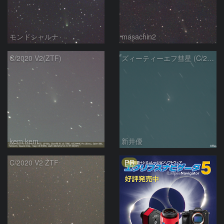
モンドシャルナ
masachin2
C/2020 V2(ZTF)
ズィーティーエフ彗星 (C/2020V2)：202309/12
kem.kem
新井優
PR
C/2020 V2 ZTF