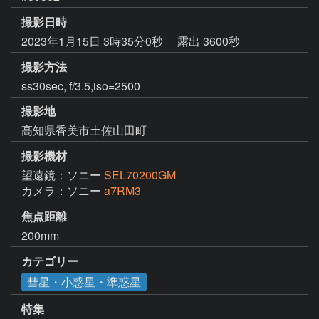
撮影日時
2023年1月15日 3時35分0秒
露出 3600秒
撮影方法
ss30sec, f/3.5,iso=2500
撮影地
高知県香美市土佐山田町
撮影機材
望遠鏡：ソニー
SEL70200GM
カメラ：ソニー
a7RM3
焦点距離
200mm
カテゴリー
彗星・小惑星・準惑星
特集