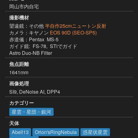
岡山市内自宅
撮影機材
望遠鏡：その他
半自作25cmニュートン反射
カメラ：キヤノン
EOS 90D (SEO-SP5)
赤道儀：Pentax  MS-5

ガイド鏡:  FS-78,  STiでガイド

Astro Duo-NB Filter
焦点距離
1641mm
画像処理
SI9, DeNoise AI, DPP4
カテゴリー
星雲・星団・銀河
天体
Abell13
Orion'sRingNebula
惑星状星雲