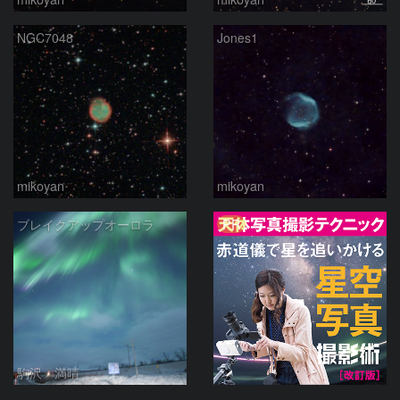
NGC7048
Jones1
mikoyan
mikoyan
PR
ブレイクアップオーロラ
駒沢 満晴