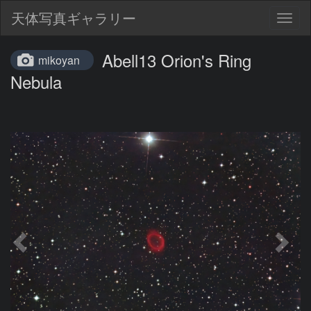
天体写真ギャラリー
Togg
navig
Abell13 Orion's Ring
mikoyan
Nebula