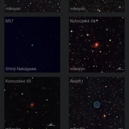
mikoyan
mikoyan
M57
Kohoutek4-55
Shinji-Nakagawa
mikoyan
Kohoutek4-55
Abell51
mikoyan
mikoyan