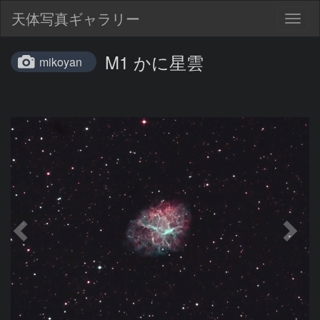
天体写真ギャラリー
Togg
navig
M1 かに星雲
mikoyan