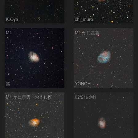
K.Oya
chi_muro
M1
M1 かに星雲
笑
YONOH
M1 かに星雲 おうし座
02/21のM1