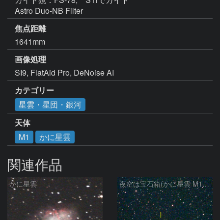
Astro Duo-NB Filter
焦点距離
1641mm
画像処理
SI9, FlatAid Pro, DeNoise AI
カテゴリー
星雲・星団・銀河
天体
M1
かに星雲
関連作品
かに星雲
夜空は宝石箱(かに星雲 M1) Seestar50