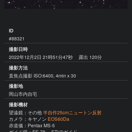
ID
#88321
撮影日時
2022年12月2日 21時51分47秒
露出 120分
撮影方法
直焦点撮影 ISO:6400, 4min x 30
撮影地
岡山市内自宅
撮影機材
望遠鏡：その他
半自作25cmニュートン反射
カメラ：キヤノン
EOS60Da
赤道儀：Pentax MS-5

ガイド鏡：FS-78,　STiでガイド
