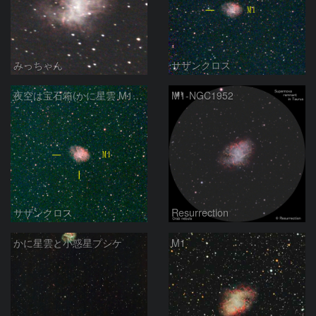
みっちゃん
サザンクロス
夜空は宝石箱(かに星雲 M1) Seestar50
M1-NGC1952
サザンクロス
Resurrection
かに星雲と小惑星プシケ
M1