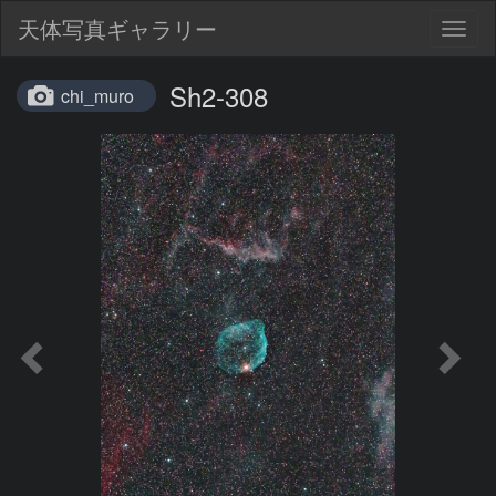
天体写真ギャラリー
Togg
navig
Sh2-308
chi_muro