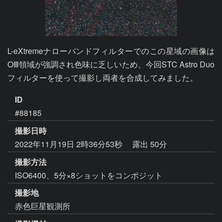
L-eXtremeナローバンドフィルターでのこの星域の画像は
OⅢ領域が強調され色味に乏しいため、今回STC Astro Duo
フィルターを使って撮影し両者を合成してみました。
ID
#88185
撮影日時
2022年11月19日 2時36分53秒
露出 50分
撮影方法
ISO6400、5分×8ショットをコンポジット
撮影地
赤色巨星観測所