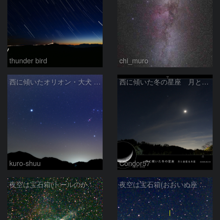
thunder bird
chi_muro
西に傾いたオリオン・大犬 (2026/04/21)
西に傾いた冬の星座 月と金星＆木星
kuro-shuu
Condor57
夜空は宝石箱(トールのかぶと星雲 NGC2359) Seestar50
夜空は宝石箱(おおいぬ座 NGC2217) Seestar50