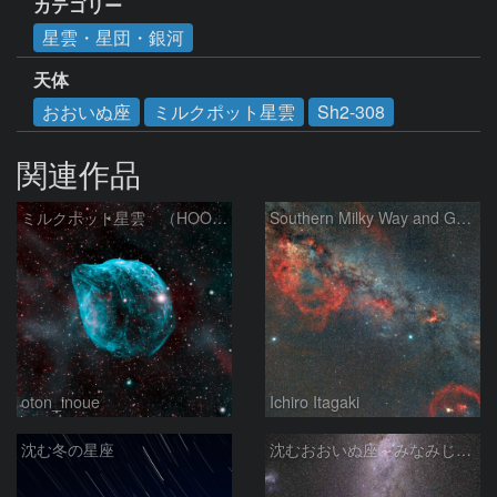
カテゴリー
星雲・星団・銀河
天体
おおいぬ座
ミルクポット星雲
Sh2-308
関連作品
ミルクポット星雲 （HOO合成）
Southern Milky Way and Gum Nebula
oton_inoue
Ichiro Itagaki
沈む冬の星座
沈むおおいぬ座～みなみじゅうじ座の天の川