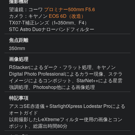
撮影機材
望遠鏡：コーワ
プロミナー500mm F5.6
カメラ：キヤノン
EOS 6D（改造）
TX07-T補正レンズ（f=350mm、F4）

STC Astro Duoナローバンドフィルター
焦点距離
350mm
画像処理
RStackerによるダーク・フラット処理、キヤノン
Digital Photo Professionalによるカラー現像、ステラ
イメージによるコンポジット、StarNet++による星雲
強調処理、Photoshop他による画像処理
特記事項
アスコSE赤道儀＋StarlightXpress Lodestar Proによる
オートガイド

以前撮影したL-eXtremeフィルター使用の画像とコン
ポジット、総露出時間80分