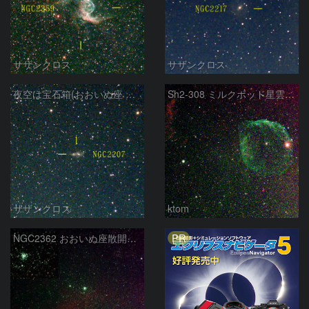
サザンクロス
サザンクロス
夜空は宝石箱(おおいぬ座 NGC2207) Seestar50
Sh2-308 ミルクポッド星雲 2026-3-10
サザンクロス
ktom
PR
NGC2362 おおいぬ座散開星団 2026-3-8