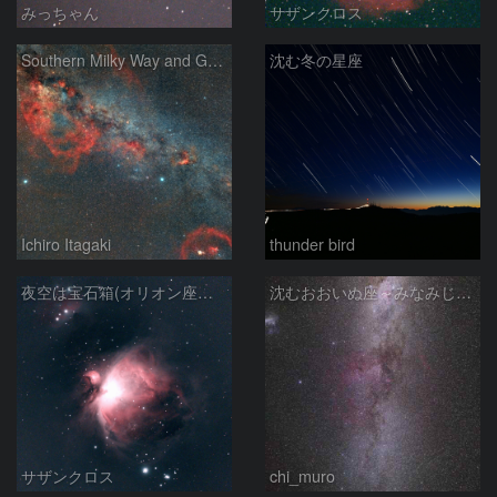
みっちゃん
サザンクロス
Southern Milky Way and Gum Nebula
沈む冬の星座
Ichiro Itagaki
thunder bird
夜空は宝石箱(オリオン座大星雲 M42) Seestar50
沈むおおいぬ座～みなみじゅうじ座の天の川
サザンクロス
chi_muro