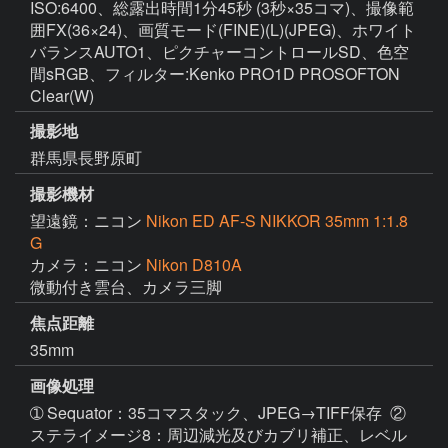
ISO:6400、総露出時間1分45秒 (3秒×35コマ)、撮像範
囲FX(36×24)、画質モード(FINE)(L)(JPEG)、ホワイト
バランスAUTO1、ピクチャーコントロールSD、色空
間sRGB、フィルター:Kenko PRO1D PROSOFTON
Clear(W)
撮影地
群馬県長野原町
撮影機材
望遠鏡：ニコン
Nikon ED AF-S NIKKOR 35mm 1:1.8
G
カメラ：ニコン
Nikon D810A
焦点距離
35mm
画像処理
➀ Sequator：35コマスタック、JPEG→TIFF保存  ② 
ステライメージ8：周辺減光及びカブリ補正、レベル