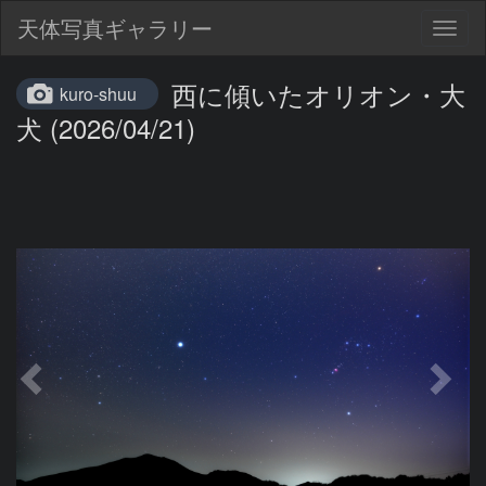
天体写真ギャラリー
Togg
navig
西に傾いたオリオン・大
kuro-shuu
犬 (2026/04/21)