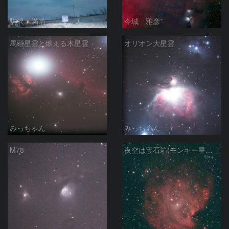
駒沢 満晴
今城 雅彦
馬頭星雲と燃える木星雲
オリオン大星雲
みっちゃん
みっちゃん
M78
夜空は宝石箱(モンキー星雲 NGC2174) Seestar50