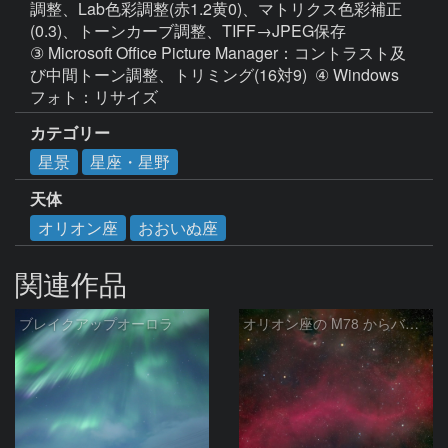
調整、Lab色彩調整(赤1.2黄0)、マトリクス色彩補正
(0.3)、トーンカーブ調整、TIFF→JPEG保存  

③ Microsoft Office Picture Manager：コントラスト及
び中間トーン調整、トリミング(16対9)  ④ Windows 
カテゴリー
星景
星座・星野
天体
オリオン座
おおいぬ座
関連作品
ブレイクアップオーロラ
オリオン座の M78 からバーナードループをまたいで LDN1622あたり