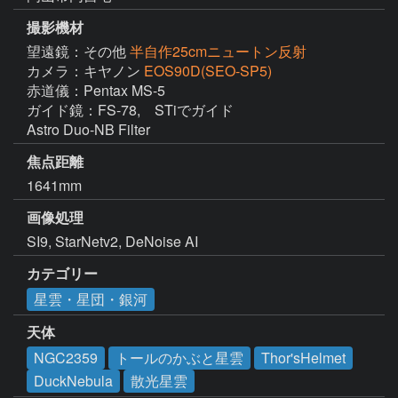
撮影機材
望遠鏡：その他
半自作25cmニュートン反射
カメラ：キヤノン
EOS90D(SEO-SP5)
赤道儀：Pentax MS-5

ガイド鏡：FS-78,　STiでガイド

Astro Duo-NB Filter
焦点距離
1641mm
画像処理
SI9, StarNetv2, DeNoise AI
カテゴリー
星雲・星団・銀河
天体
NGC2359
トールのかぶと星雲
Thor'sHelmet
DuckNebula
散光星雲