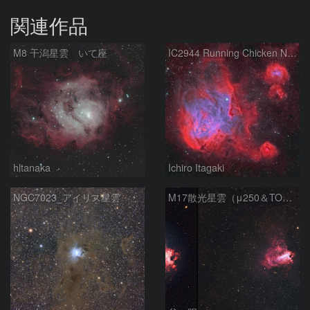
関連作品
M8 干潟星雲 いて座
IC2944 Running Chicken Nebula
hltanaka
Ichiro Itagaki
NGC7023_アイリス星雲
M17散光星雲（μ250＆TOA130）