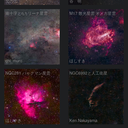
北の士
谷 明
南十字とηカリーナ星雲
M17 散光星雲 オメガ星雲
chi_muro
ほしすき
NGC281 パックマン星雲
NGC6992と人工衛星
ほしすき
Ken.Nakayama