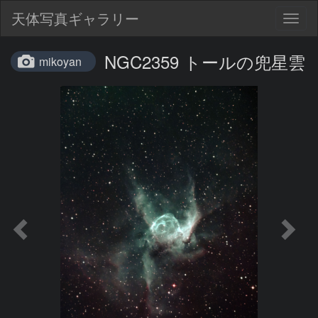
天体写真ギャラリー
Togg
navig
NGC2359 トールの兜星雲
mikoyan