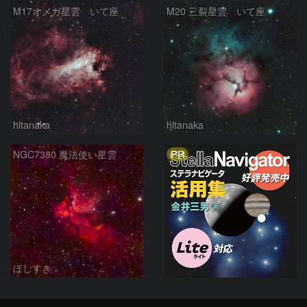
M17オメガ星雲 いて座
M20 三裂星雲 いて座
hltanaka
hltanaka
PR
NGC7380 魔法使い星雲
ほしすき