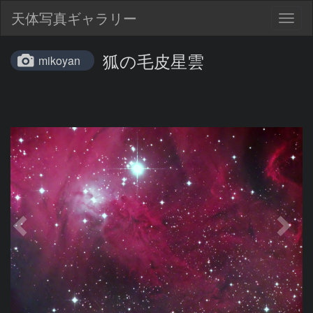
天体写真ギャラリー
Togg
navig
狐の毛皮星雲
mikoyan