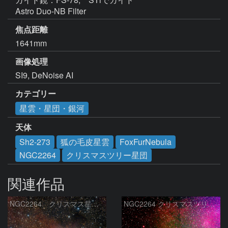
Astro Duo-NB Filter
焦点距離
1641mm
画像処理
SI9, DeNoise AI
カテゴリー
星雲・星団・銀河
天体
Sh2-273
狐の毛皮星雲
FoxFurNebula
NGC2264
クリスマスツリー星団
関連作品
NGC2264 クリスマス星団等
NGC2264 クリスマスツリー星団周辺 2026-4-2