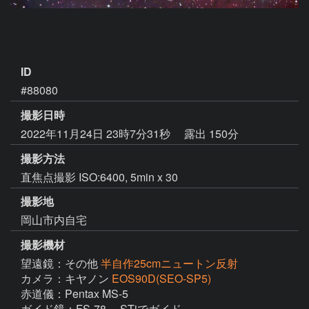
ID
#88080
撮影日時
2022年11月24日 23時7分31秒
露出 150分
撮影方法
直焦点撮影 ISO:6400, 5min x 30
撮影地
岡山市内自宅
撮影機材
望遠鏡：その他
半自作25cmニュートン反射
カメラ：キヤノン
EOS90D(SEO-SP5)
赤道儀：Pentax MS-5

ガイド鏡：FS-78,　STiでガイド
