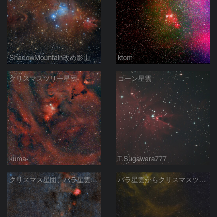
ShadowMountain改め影山
ktom
クリスマスツリー星団
コーン星雲
kuma-
T.Sugawara777
クリスマス星団、バラ星雲からかもめ星雲付近の星空
バラ星雲からクリスマスツリー星団