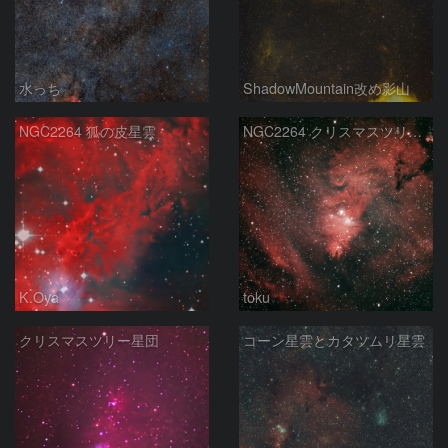
水っち
ShadowMountain改め影山
NGC2264 狐の皮星雲
NGC2264 クリスマスツリー星団
K.Oya
toku
クリスマスツリー星団
コーン星雲とカタツムリ星雲