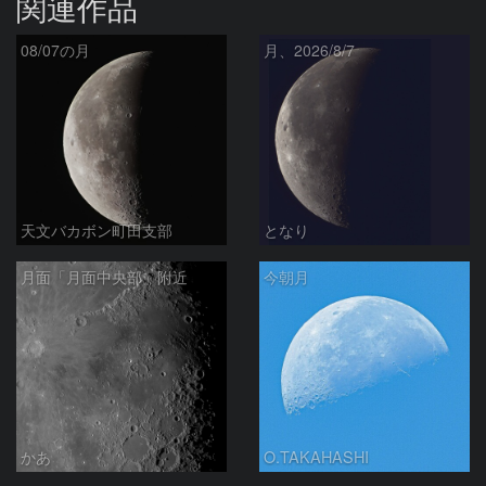
関連作品
08/07の月
月、2026/8/7
天文バカボン町田支部
となり
月面「月面中央部」附近
今朝月
かあ
O.TAKAHASHI