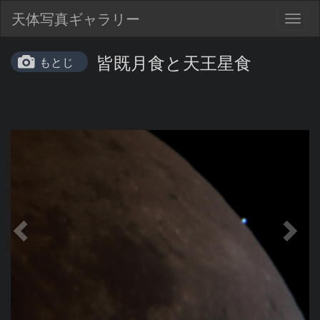
天体写真ギャラリー
Togg
navig
皆既月食と天王星食
もとじ