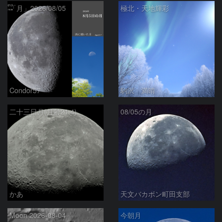
「月」2026/08/05
極北・天地輝彩
Condor57
駒沢 満晴
二十三日月(月齢21.4)
08/05の月
かあ
天文バカボン町田支部
Moon 2026-08-04
今朝月