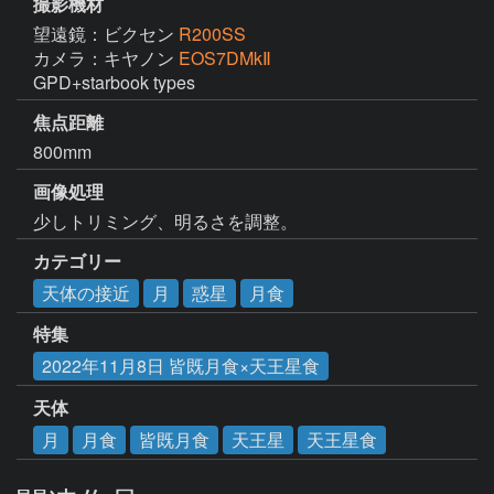
撮影機材
望遠鏡：ビクセン
R200SS
カメラ：キヤノン
EOS7DMkⅡ
焦点距離
800mm
画像処理
少しトリミング、明るさを調整。
カテゴリー
天体の接近
月
惑星
月食
特集
2022年11月8日 皆既月食×天王星食
天体
月
月食
皆既月食
天王星
天王星食