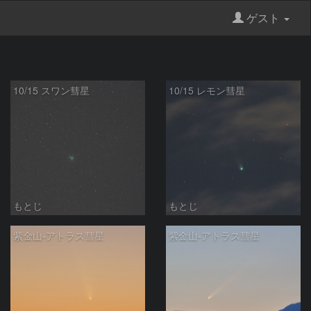
ゲスト
10/15 スワン彗星
10/15 レモン彗星
もとじ
もとじ
紫金山-アトラス彗星
紫金山-アトラス彗星