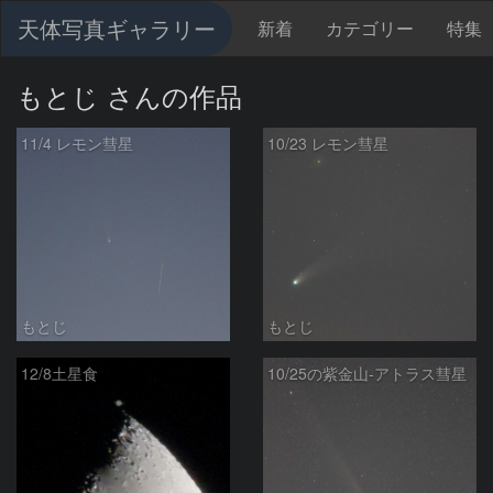
天体写真ギャラリー
新着
カテゴリー
特集
もとじ さんの作品
11/4 レモン彗星
10/23 レモン彗星
もとじ
もとじ
12/8土星食
10/25の紫金山-アトラス彗星