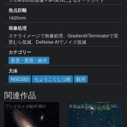
焦点距離
1825mm
画像処理
ステライメージで画像処理、GradientXTerminatorで背
景むら低減、DeNoise AIでノイズ低減
カテゴリー
星雲・星団・銀河
天体
NGC253
ちょうこくしつ座
銀河
関連作品
アンドロメダ銀河 M31
夜空は宝石箱(おとめ座 NGC5566) Seestar50