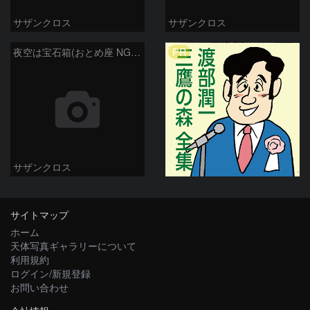
サザンクロス
サザンクロス
PR
夜空は宝石箱(おとめ座 NGC5746) Seestar50
サザンクロス
サイトマップ
ホーム
天体写真ギャラリーについて
利用規約
ログイン/新規登録
お問い合わせ