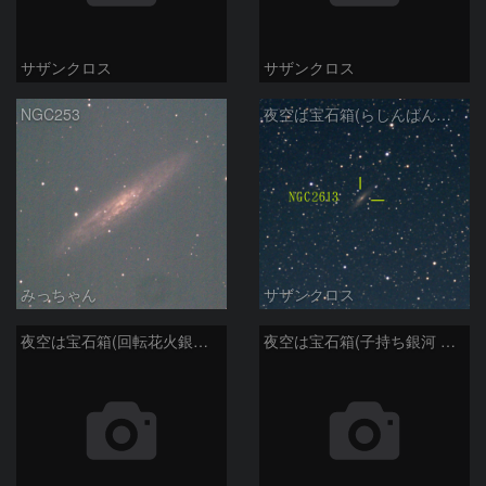
サザンクロス
サザンクロス
NGC253
夜空は宝石箱(らしんばん座 NGC2613) Seestar50
みっちゃん
サザンクロス
夜空は宝石箱(回転花火銀河 M101) Seestar50
夜空は宝石箱(子持ち銀河 M51) Seestar50