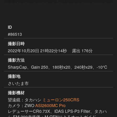
ID
#86513
撮影日時
2022年10月20日 21時22分14秒
露出 176分
撮影方法
SharpCap、Gain 250、180秒x20、240秒x29、-10℃
撮影地
さいたま市
撮影機材
望遠鏡：タカハシ
ミューロン250CRS
カメラ：ZWO
ASI2600MC Pro
レデューサーCR0.73X、IDAS LPS-P3 Filter、タカハ
シ EM-200赤道儀 + M-GENによるオートガイド