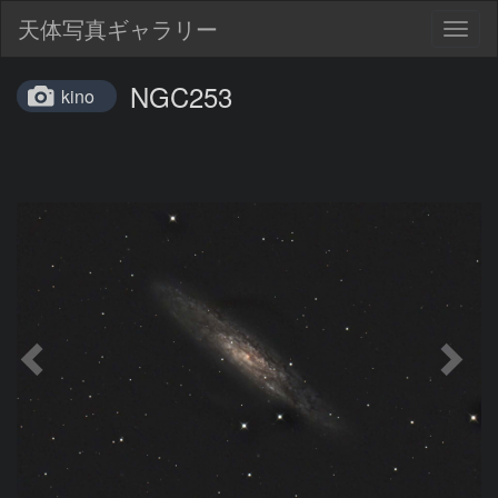
天体写真ギャラリー
Togg
navig
NGC253
kino