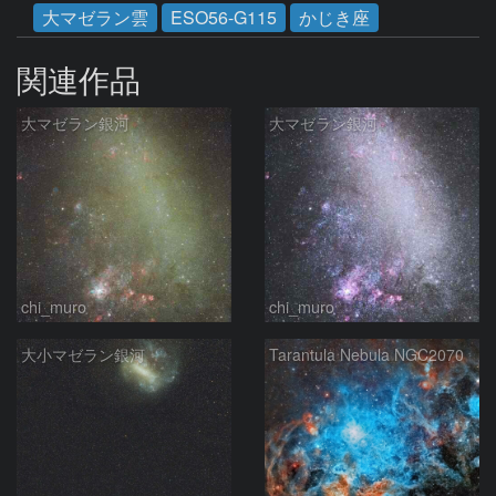
大マゼラン雲
ESO56-G115
かじき座
関連作品
大マゼラン銀河
大マゼラン銀河
chi_muro
chi_muro
大小マゼラン銀河
Tarantula Nebula NGC2070