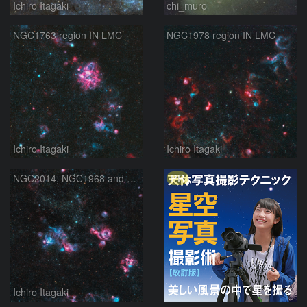
Ichiro Itagaki
chi_muro
NGC1763 region IN LMC
NGC1978 region IN LMC
Ichiro Itagaki
Ichiro Itagaki
PR
NGC2014, NGC1968 and NGC1935 in Dorado
Ichiro Itagaki