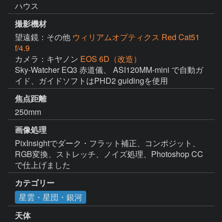
ハウス
撮影機材
望遠鏡：その他
ウィリアムオプティクス Red Cat51
f/4.9
カメラ：キヤノン
EOS 6D（改造）
Sky-Watcher EQ3 赤道儀、 ASI120MM-mini で自動ガ
イド、ガイドソフトはPHD2 guidingを使用
焦点距離
250mm
画像処理
PixInsightでダーク・フラット補正、コンポジット、
RGB変換、ストレッチ、ノイズ処理、Photoshop CC
で仕上げました
カテゴリー
星雲・星団・銀河
天体