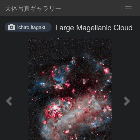
天体写真ギャラリー
Togg
navig
Large Magellanic Cloud
Ichiro Itagaki