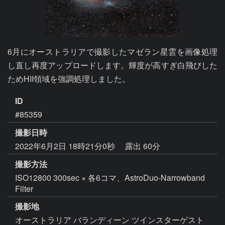
6月にオーストラリアで撮影したマゼラン星雲を画像処理
し直し再度アップロードします。輝度が高すぎ白飛びした
ためHII領域を強調処理しました。
ID
#85359
撮影日時
2022年6月2日 18時21分0秒
露出 60分
撮影方法
ISO12800 300sec × 各6コマ、AstroDuo-Narrowband
Filter
撮影地
オーストラリア バランディーン ツインスターゲスト