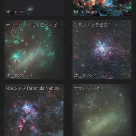
chi_muro
Ichiro Itagaki
ナローバンドによる大マゼラン銀河
タランチュラ星雲
chi_muro
chi_muro
NGC2070 Tarantula Nebula
大マゼラン銀河