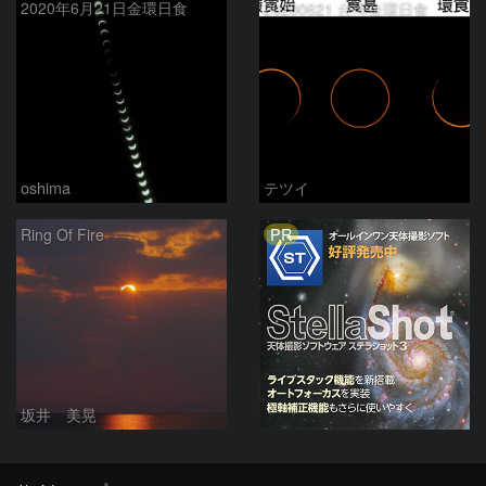
2020年6月21日金環日食
20200621 台湾金環日食
oshima
テツイ
PR
Ring Of Fire
坂井 美晃