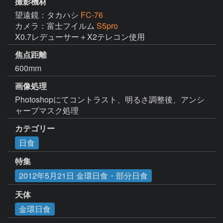
撮影機材
望遠鏡：タカハシ
FC-76
カメラ：富士フイルム
S5pro
X0.7レデューサー＋X2テレコン使用
焦点距離
600mm
画像処理
Photoshopにてコントラスト、明るさ調整後、アンシ
ャープマスク処理
カテゴリー
日食
特集
2012年5月21日 金環日食・部分日食
天体
金環日食