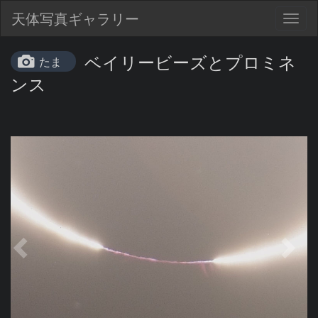
天体写真ギャラリー
Togg
navig
ベイリービーズとプロミネ
たま
ンス