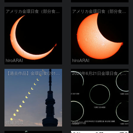
アメリカ金環日食（部分食その２）
アメリカ金環日食（部分食その１）
hiroARAI
hiroARAI
【過去作品】金環日食(2012年5月21日)の連続写真と東京スカイツリー
2020年6月21日金環日食（拡大）
佐藤 純哉
oshima