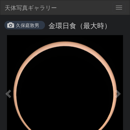
天体写真ギャラリー
Togg
navig
金環日食（最大時）
久保庭敦男