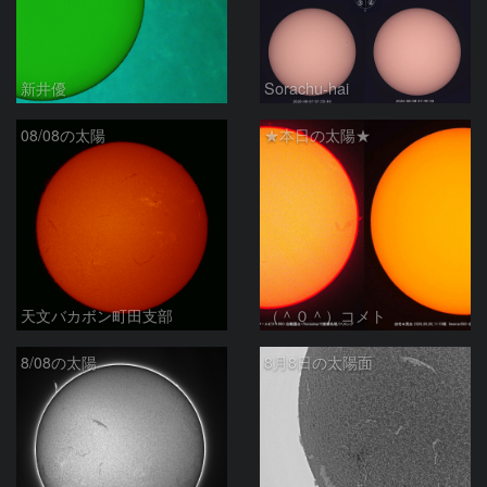
新井優
Sorachu-hai
08/08の太陽
★本日の太陽★
天文バカボン町田支部
（＾０＾）コメト
8/08の太陽
8月8日の太陽面