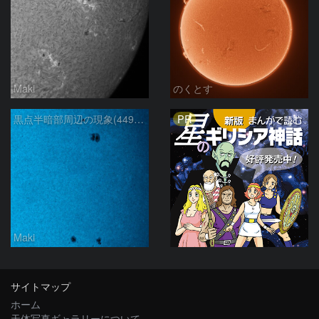
Maki
のくとす
PR
黒点半暗部周辺の現象(4498、4502付近)8/6
Maki
サイトマップ
ホーム
天体写真ギャラリーについて