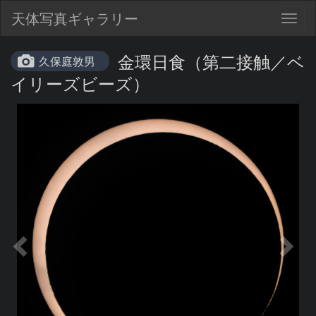
天体写真ギャラリー
Togg
navig
金環日食（第二接触／ベ
久保庭敦男
イリーズビーズ）