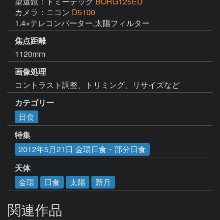
望遠鏡：トミーテック
BORG125ED
カメラ：ニコン
D5100
1.4×テレコンバーター,太陽フィルター
焦点距離
1120mm
画像処理
コントラスト調整、トリミング、リサイズなど
カテゴリー
日食
特集
2012年5月21日 金環日食・部分日食
天体
金環
日食
太陽
新月
関連作品