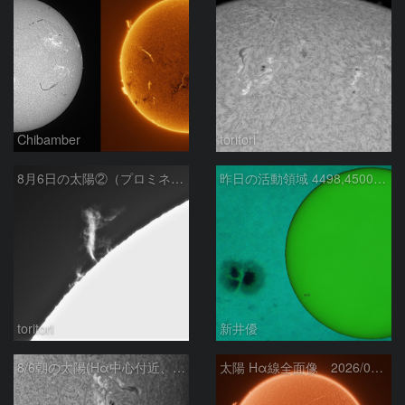
Chibamber
toritori
8月6日の太陽②（プロミネン北東縁 ）
昨日の活動領域 4498,4500：2026/08/05
toritori
新井優
8/6朝の太陽(Hα中心付近、4498、4502付近)
太陽 Hα線全面像 2026/08/06