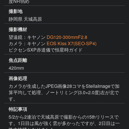
度NR弱め
撮影地
静岡県 天城高原
撮影機材
望遠鏡：キヤノン
DG120-300mmF2.8
カメラ：キヤノン
EOS Kiss X7(SEO-SP4)
ビクセンSXP赤道儀で恒星時ガイド
焦点距離
420mm
画像処理
カメラが生成したJPEG画像28コマをStellaImageで加
算平均して処理、ノートリミング(3.0×2.0度)左が北で
す。
特記事項
5/2から2連泊で天城高原で撮影からの15thリリースで
す。1日目は風が強く雲が多かったですが、2日目は一