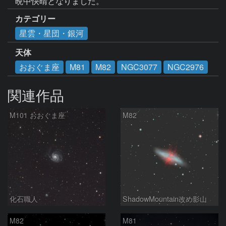
晩中快晴となりました。
カテゴリー
星雲・星団・銀河
天体
おおぐま座
M81
M82
NGC3077
NGC2976
関連作品
M101 おおぐま座
M82
化石職人
ShadowMountain改め影山
M82
M81