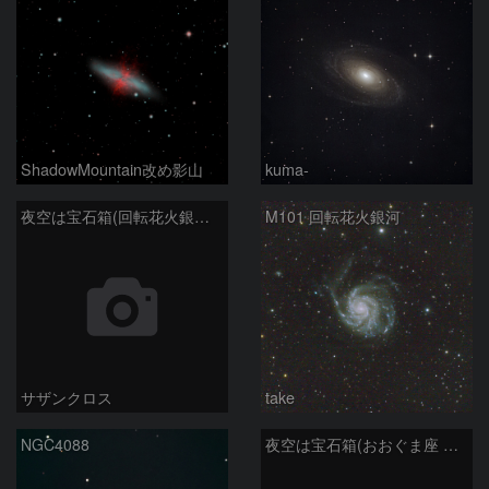
ShadowMountain改め影山
kuma-
夜空は宝石箱(回転花火銀河 M101) Seestar50
M101 回転花火銀河
サザンクロス
take
NGC4088
夜空は宝石箱(おおぐま座 NGC3198) Seestar50