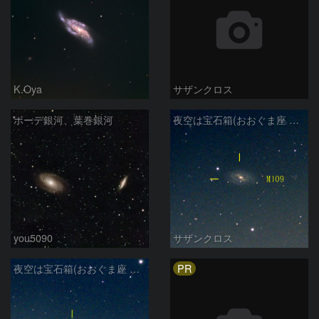
K.Oya
サザンクロス
ボーデ銀河、葉巻銀河
夜空は宝石箱(おおぐま座 M109) Seestar50
you5090
サザンクロス
PR
夜空は宝石箱(おおぐま座 M108) Seestar50