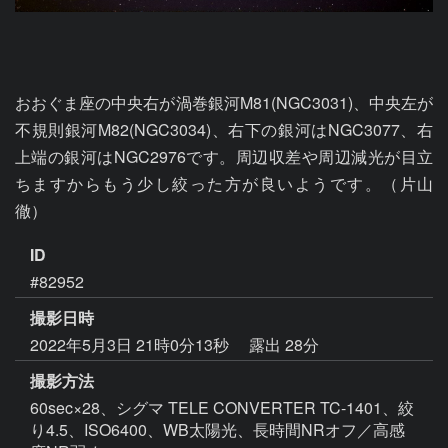
おおぐま座の中央右が渦巻銀河M81(NGC3031)、中央左が
不規則銀河M82(NGC3034)、右下の銀河はNGC3077、右
上端の銀河はNGC2976です。周辺収差や周辺減光が目立
ちますからもう少し絞った方が良いようです。（片山 
徹）
ID
#82952
撮影日時
2022年5月3日 21時0分13秒
露出 28分
撮影方法
60sec×28、シグマ TELE CONVERTER TC-1401、絞
り4.5、ISO6400、WB太陽光、長時間NRオフ／高感