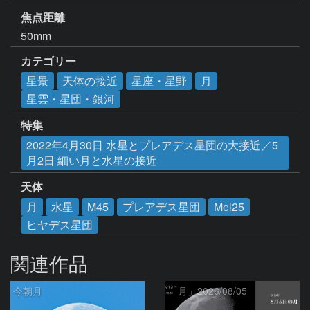
焦点距離
50mm
カテゴリー
星景
天体の接近
星座・星野
月
星雲・星団・銀河
特集
2022年4月30日 水星とプレアデス星団の大接近／5
月2日 細い月と水星の接近
天体
月
水星
M45
プレアデス星団
Mel25
ヒヤデス星団
関連作品
今朝月
「月」2026/08/05