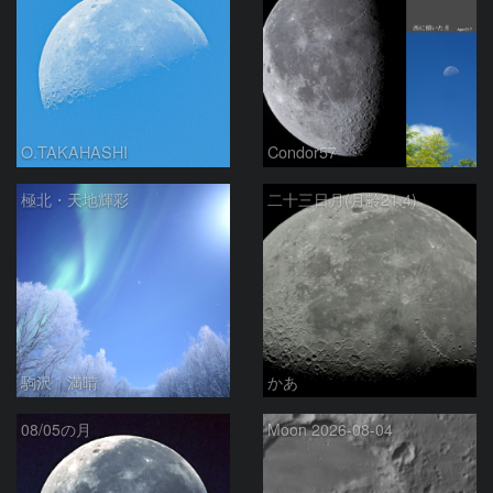
O.TAKAHASHI
Condor57
極北・天地輝彩
二十三日月(月齢21.4)
駒沢 満晴
かあ
08/05の月
Moon 2026-08-04