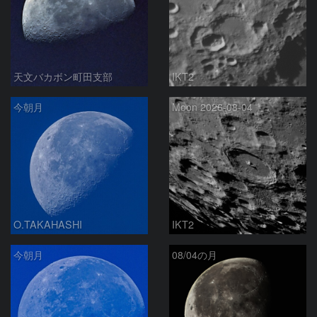
天文バカボン町田支部
IKT2
今朝月
Moon 2026-08-04
O.TAKAHASHI
IKT2
今朝月
08/04の月