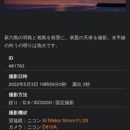
萩六島の羽島と相島を前景に、表題の天体を撮影。水平線
の向うの明りは漁火です。
ID
#81763
撮影日時
2022年5月3日 19時59分0秒
露出 3秒
撮影方法
絞り：f2.8 / ISO3200 / 固定撮影
撮影機材
望遠鏡：ニコン
AI Nikkor 50mm f/1.2S
カメラ：ニコン
D810A