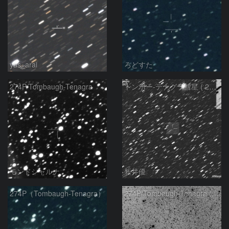
yas_arai
ろどすた
274P/Tombaugh-Tenagra
トンボー-テナグラ彗星 ( 274P )：2021/12/04
モンドシャルナ
新井優
274P（Tombaugh-Tenagra）
274P/Tombaugh-Tenagra (unconfirmed) and NGC2174