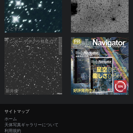
ろどすた
モンドシャルナ
PR
トンボー-テナグラ彗星 (274P)：2021/11/05
新井優
サイトマップ
ホーム
天体写真ギャラリーについて
利用規約