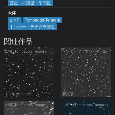
彗星・小惑星・準惑星
天体
274P
Tombaugh-Tenagra
トンボー・テナグラ彗星
関連作品
274P/Tombaugh-Tenagra
トンボー-テナグラ彗星 ( 274P )：2021/12/07
モンドシャルナ
新井優
274P/Tombaugh-Tenagra彗星
274P（Tombaugh-Tenagra）