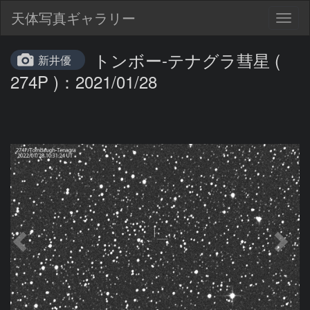
天体写真ギャラリー
Togg
navig
トンボー-テナグラ彗星 (
新井優
274P )：2021/01/28