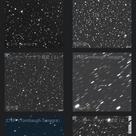
モンドシャルナ
新井優
トンボー-テナグラ彗星 ( 274P )：2021/12/07
274P/Tombaugh-Tenagra彗星
新井優
yas_arai
274P（Tombaugh-Tenagra）
トンボー-テナグラ彗星 ( 274P )：2021/12/04