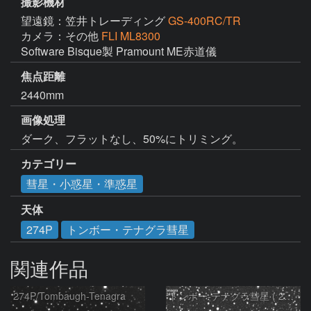
撮影機材
望遠鏡：笠井トレーディング
GS-400RC/TR
カメラ：その他
FLI ML8300
Software Bisque製 Pramount ME赤道儀
焦点距離
2440mm
画像処理
ダーク、フラットなし、50%にトリミング。
カテゴリー
彗星・小惑星・準惑星
天体
274P
トンボー・テナグラ彗星
関連作品
274P/Tombaugh-Tenagra
トンボー-テナグラ彗星 ( 274P )：2021/01/28