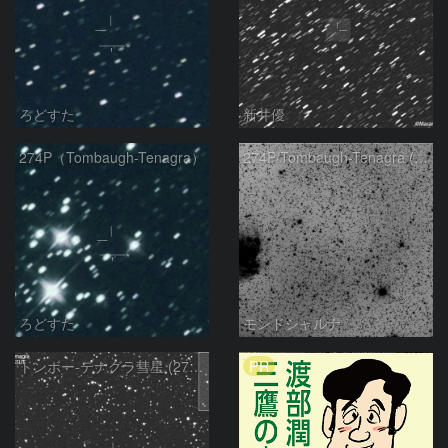
ろどすた
新井優
274P（Tombaugh-Tenagra）
274P/Tombaugh-Tenagra (unconfirmed) and NGC2174
ろどすた
モンドシャルナ
PR
トンボー-テナグラ彗星 (274P)：2021/11/05