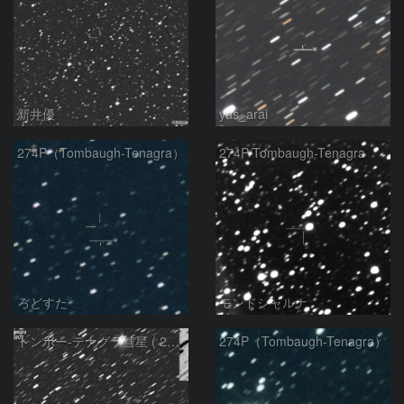
新井優
yas_arai
274P（Tombaugh-Tenagra）
274P/Tombaugh-Tenagra
ろどすた
モンドシャルナ
トンボー-テナグラ彗星 ( 274P )：2021/12/04
274P（Tombaugh-Tenagra）