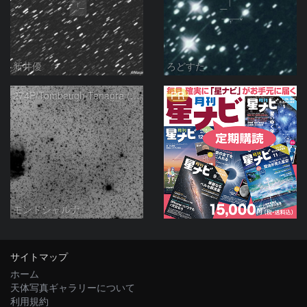
新井優
ろどすた
PR
274P/Tombaugh-Tenagra (unconfirmed) and NGC2174
モンドシャルナ
サイトマップ
ホーム
天体写真ギャラリーについて
利用規約