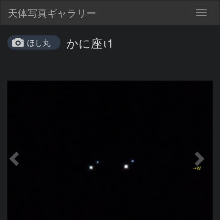
天体写真ギャラリー
Togg
navig
かに座ι1
ほし丸