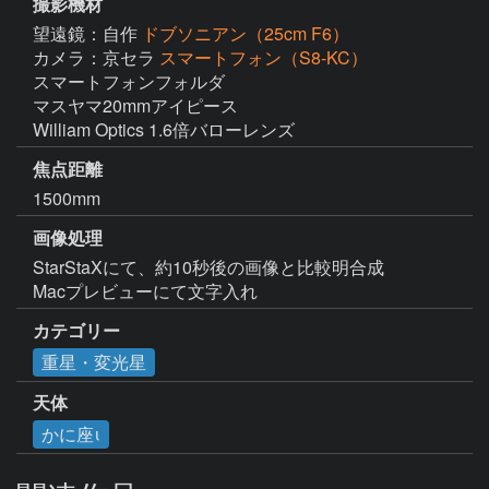
撮影機材
望遠鏡：自作
ドブソニアン（25cm F6）
カメラ：京セラ
スマートフォン（S8-KC）
スマートフォンフォルダ

マスヤマ20mmアイピース

William Optics 1.6倍バローレンズ
焦点距離
1500mm
画像処理
StarStaXにて、約10秒後の画像と比較明合成

Macプレビューにて文字入れ
カテゴリー
重星・変光星
天体
かに座ι