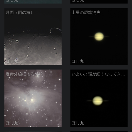
月面（雨の海）
土星の環準消失
ほし丸
ほし丸
近赤外線によるM42
いよいよ環が細くなってきた土星
ほし丸
ほし丸