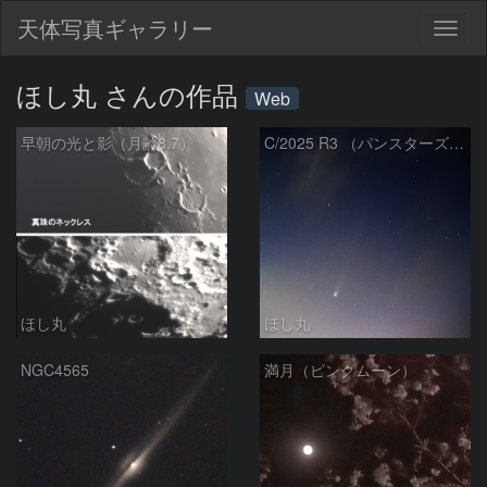
天体写真ギャラリー
Togg
navig
ほし丸 さんの作品
Web
早朝の光と影（月齢8.7）
C/2025 R3 （パンスターズ彗星 4/19）
ほし丸
ほし丸
NGC4565
満月（ピンクムーン）