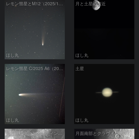
レモン彗星とM12（2025/11/3）
月と土星の接近
ほし丸
ほし丸
レモン彗星 C/2025 A6（2025/10/30）
土星
ほし丸
ほし丸
月面座標中央とメスティングA
月面南部とクラヴィウス・アイ