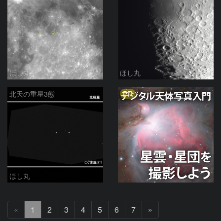
ほし丸
ほし丸
PR
北天の重星3態
ほし丸
次
«
1
2
3
4
5
6
7
»
へ