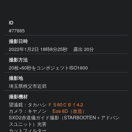
ID
#77885
撮影日時
2022年1月2日 18時8分25秒
露出 20分
撮影方法
20枚×60秒をコンポジェツトISO1600
撮影地
埼玉県秩父市近郊
撮影機材
望遠鏡：タカハシ
ＦＳ60ＣＢｆ4.2
カメラ：キヤノン
Eos 6D（改造）
SXD2赤道儀ガイド撮影（STARBOOTEN＋アドバン
スユニット）光害

カットフィルター
