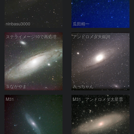
ninbasu3000
瓜田精一
ステライメージ10で再処理したM31
アンドロメダ大銀河
Ｓなかやま
みっちゃん
M31
M31 アンドロメダ大星雲