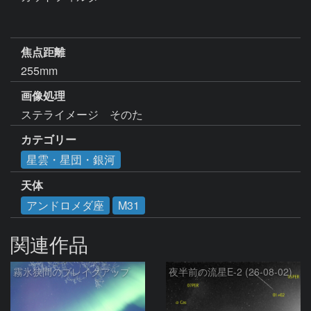
焦点距離
255mm
画像処理
ステライメージ　そのた
カテゴリー
星雲・星団・銀河
天体
アンドロメダ座
M31
関連作品
霧氷狭間のブレイクアップ
夜半前の流星E-2 (26-08-02)