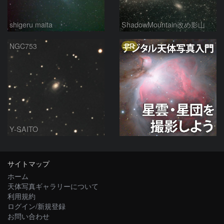
shigeru maita
ShadowMountain改め影山
PR
NGC753
Y-SAITO
サイトマップ
ホーム
天体写真ギャラリーについて
利用規約
ログイン/新規登録
お問い合わせ