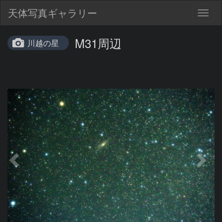
天体写真ギャラリー
Togg
navig
M31周辺
川越の星