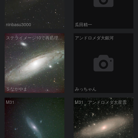
ninbasu3000
瓜田精一
ステライメージ10で再処理したM31
アンドロメダ大銀河
Ｓなかやま
みっちゃん
M31
M31 アンドロメダ大星雲