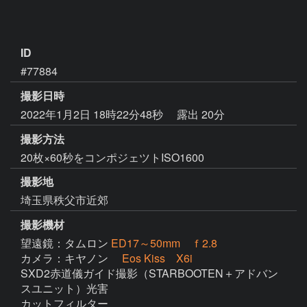
ID
#77884
撮影日時
2022年1月2日 18時22分48秒
露出 20分
撮影方法
20枚×60秒をコンポジェツトISO1600
撮影地
埼玉県秩父市近郊
撮影機材
望遠鏡：タムロン
ED17～50mm ｆ2.8
カメラ：キヤノン
Eos Kiss X6i
SXD2赤道儀ガイド撮影（STARBOOTEN＋アドバン
スユニット）光害

カットフィルター
