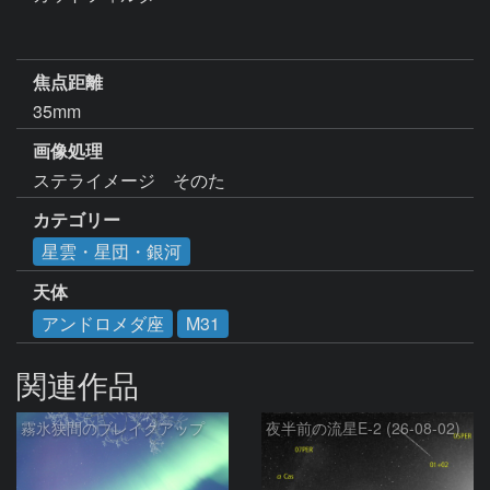
焦点距離
35mm
画像処理
ステライメージ　そのた
カテゴリー
星雲・星団・銀河
天体
アンドロメダ座
M31
関連作品
霧氷狭間のブレイクアップ
夜半前の流星E-2 (26-08-02)